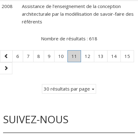
2008
Assistance de l’enseignement de la conception
architecturale par la modélisation de savoir-faire des
référents
Nombre de résultats :
618
Page
Page
Page
Page
Page
Page
Page
.
Page
Page
Page
Page
6
7
8
9
10
11
12
13
14
15
précédente
Page
Page
courante.
suivante
30 résultats par page
SUIVEZ-NOUS