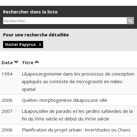
Rechercher dans la liste
Rec
Pour une recherche détaillée
Visiter Papyrus
Trier par date en ordre croissant
Trier par titre en ordre croissant
Date
Titre
1994
L&apos;ergonomie dans les processus de conception
appliqués au contexte de microgravité en milieu
spatial
2006
Québec morphogenèse d&apos;une ville
2007
L&apos;idée de paradis et les jardins safavides de la
fin du XVIe siècle et début du XVIIe siècle
2006
Planification du projet urbain : incertitudes ou Chaos