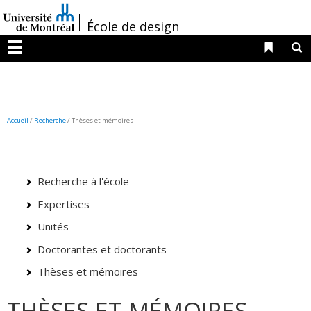
Passer
/
au
École de design
contenu
Liens 
R
Menu
Accueil
/
Recherche
/
Thèses et mémoires
Recherche à l'école
Expertises
Unités
Doctorantes et doctorants
Thèses et mémoires
THÈSES ET MÉMOIRES