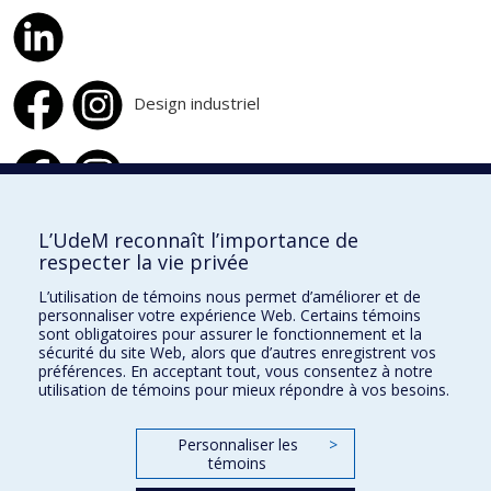
Design industriel
Design d'intérieur
L’UdeM reconnaît l’importance de
respecter la vie privée
École de design
L’utilisation de témoins nous permet d’améliorer et de
École d'architecture
personnaliser votre expérience Web. Certains témoins
sont obligatoires pour assurer le fonctionnement et la
École d'urbanisme et d'architecture de paysage
sécurité du site Web, alors que d’autres enregistrent vos
préférences. En acceptant tout, vous consentez à notre
utilisation de témoins pour mieux répondre à vos besoins.
Faculté de l'aménagement
Personnaliser les
>
Plan du site
témoins