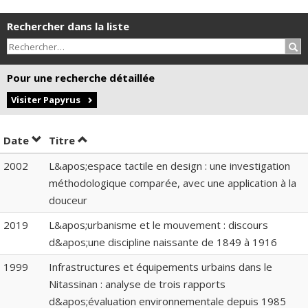
Rechercher dans la liste
Rec
Pour une recherche détaillée
Visiter Papyrus
Trier par date en ordre croissant
Trier par titre en ordre croissant
Date
Titre
2002
L&apos;espace tactile en design : une investigation
méthodologique comparée, avec une application à la
douceur
2019
L&apos;urbanisme et le mouvement : discours
d&apos;une discipline naissante de 1849 à 1916
1999
Infrastructures et équipements urbains dans le
Nitassinan : analyse de trois rapports
d&apos;évaluation environnementale depuis 1985