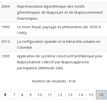
2004
Représentation algorithmique des motifs
géométriques de l&apos;art et de l&apos;ornement
mauresques
1990
Le mont Royal, paysage et phénomène (de 1850 à
1990)
2012
La configuration spatiale et la hiérarchie urbaine en
Colombie
1993
Application de système constructif préfabriqué pour
l&apos;habitat collectif par l&apos;approche
participative (Méthode SAR)
Nombre de résultats :
618
Page
Page
Page
Page
Page
Page
Page
Page
Page
Page
Pag
.
7
8
9
10
11
12
13
14
15
16
précédente
P
co