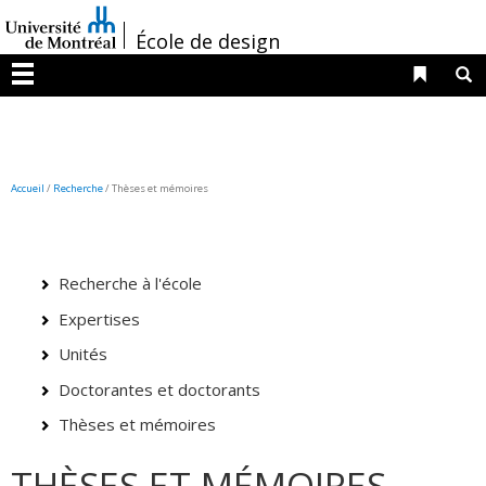
Passer
/
au
École de design
contenu
Liens 
R
Menu
Accueil
/
Recherche
/
Thèses et mémoires
Recherche à l'école
Expertises
Unités
Doctorantes et doctorants
Thèses et mémoires
THÈSES ET MÉMOIRES