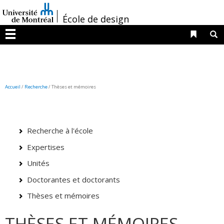
Passer
/
au
École de design
contenu
Liens 
R
Menu
Accueil
/
Recherche
/
Thèses et mémoires
Recherche à l'école
Expertises
Unités
Doctorantes et doctorants
Thèses et mémoires
THÈSES ET MÉMOIRES