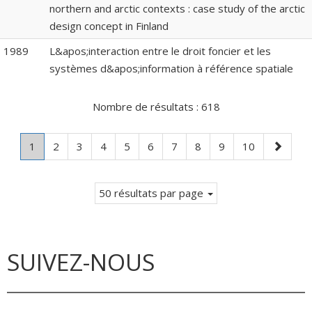
northern and arctic contexts : case study of the arctic
design concept in Finland
1989
L&apos;interaction entre le droit foncier et les
systèmes d&apos;information à référence spatiale
Nombre de résultats :
618
Page
.
Page
Page
Page
Page
Page
Page
Page
Page
Page
Page
1
2
3
4
5
6
7
8
9
10
Page
suivante
courante.
50 résultats par page
SUIVEZ-NOUS