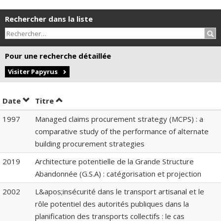
Rechercher dans la liste
Rec
Pour une recherche détaillée
Visiter Papyrus
Trier par date en ordre croissant
Trier par titre en ordre croissant
Date
Titre
1997
Managed claims procurement strategy (MCPS) : a
comparative study of the performance of alternate
building procurement strategies
2019
Architecture potentielle de la Grande Structure
Abandonnée (G.S.A) : catégorisation et projection
2002
L&apos;insécurité dans le transport artisanal et le
rôle potentiel des autorités publiques dans la
planification des transports collectifs : le cas