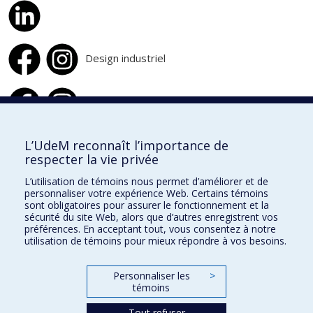
Design industriel
Design d'intérieur
L’UdeM reconnaît l’importance de
respecter la vie privée
École de design
L’utilisation de témoins nous permet d’améliorer et de
École d'architecture
personnaliser votre expérience Web. Certains témoins
sont obligatoires pour assurer le fonctionnement et la
École d'urbanisme et d'architecture de paysage
sécurité du site Web, alors que d’autres enregistrent vos
préférences. En acceptant tout, vous consentez à notre
utilisation de témoins pour mieux répondre à vos besoins.
Faculté de l'aménagement
Personnaliser les
>
Plan du site
témoins
Accessibilité
Tout refuser