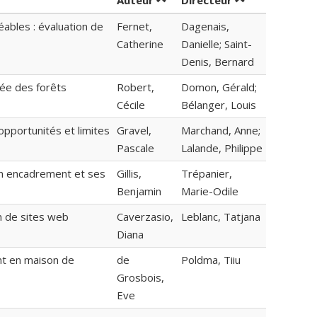
Auteur
Directeur
ables : évaluation de
Fernet,
Dagenais,
Catherine
Danielle; Saint-
Denis, Bernard
rée des forêts
Robert,
Domon, Gérald;
Cécile
Bélanger, Louis
 opportunités et limites
Gravel,
Marchand, Anne;
Pascale
Lalande, Philippe
on encadrement et ses
Gillis,
Trépanier,
Benjamin
Marie-Odile
n de sites web
Caverzasio,
Leblanc, Tatjana
Diana
nt en maison de
de
Poldma, Tiiu
Grosbois,
Eve