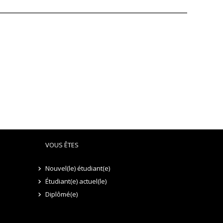
VOUS ÊTES
Nouvel(le) étudiant(e)
Étudiant(e) actuel(le)
Diplômé(e)