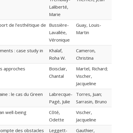
Laliberté,
Marie
port de l’esthétique de
Bussière-
Guay, Louis-
Lavallée,
Martin
Véronique
nments : case study in
Khalaf,
Cameron,
Roha W.
Christina
is approches
Boisclair,
Martel, Richard;
Chantal
Vischer,
Jacqueline
ine : le cas du Green
Labrecque-
Torres, Juan;
Pagé, Julie
Sarrasin, Bruno
an well-being
Côté,
Vischer,
Odette
Jacqueline
d compte des obstacles
Leggett-
Gauthier,