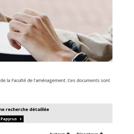
 de la Faculté de l’aménagement. Ces documents sont
ne recherche détaillée
r Papyrus
Trier par auteur en ordre croi
par contributeu