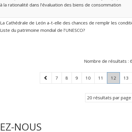
à la rationalité dans l’évaluation des biens de consommation
La Cathédrale de León a-t-elle des chances de remplir les conditio
Liste du patrimoine mondial de l’UNESCO?
Nombre de résultats :
6
Page
Page
Page
Page
Page
Page
Page
.
Pag
7
8
9
10
11
12
13
précédente
Page
courant
20 résultats par page
VEZ-NOUS