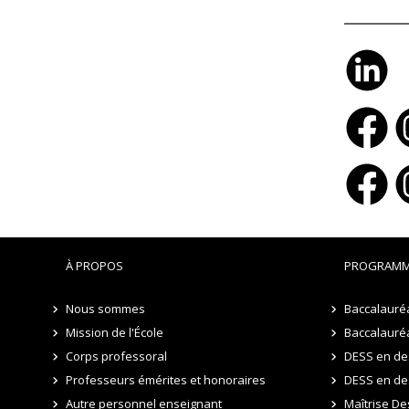
À PROPOS
PROGRAMM
Nous sommes
Baccalauréa
Mission de l'École
Baccalauréa
Corps professoral
DESS en des
Professeurs émérites et honoraires
DESS en de
Autre personnel enseignant
Maîtrise De