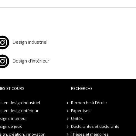
Design industriel
Design d'intérieur
ES ET COURS
RECHERCHE
t en design industriel
Recherche à l'école
t en design intérieur
Expertises
ign d’intérieur
Unités
sign de jeux
Doctorantes et doctorants
sign, création, innovation
Thèses et mémoires