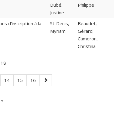
Dubé,
Philippe
Justine
ns d’inscription à la
St-Denis,
Beaudet,
Myriam
Gérard;
Cameron,
Christina
18
e
Page
Page
Page
Page
14
15
16
suivante
e.