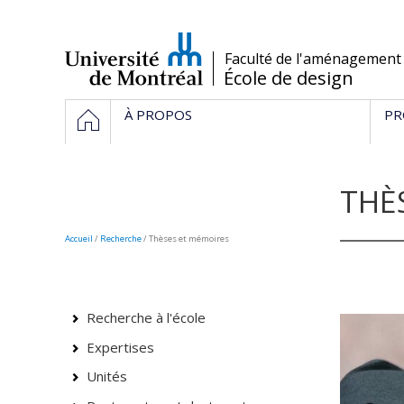
Passer
au
contenu
/
Faculté de l'aménagement
École de design
Navigation
ACCUEIL
À PROPOS
PR
principale
THÈ
Accueil
/
Recherche
/
Thèses et mémoires
Recherche à l'école
Expertises
Unités