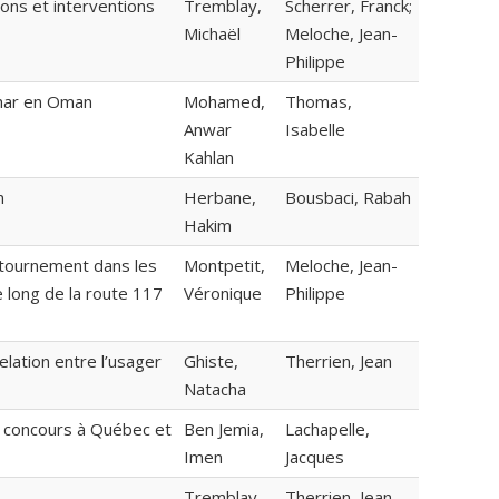
ons et interventions
Tremblay,
Scherrer, Franck;
Michaël
Meloche, Jean-
Philippe
wshar en Oman
Mohamed,
Thomas,
Anwar
Isabelle
Kahlan
n
Herbane,
Bousbaci, Rabah
Hakim
ontournement dans les
Montpetit,
Meloche, Jean-
e long de la route 117
Véronique
Philippe
elation entre l’usager
Ghiste,
Therrien, Jean
Natacha
 de concours à Québec et
Ben Jemia,
Lachapelle,
Imen
Jacques
Tremblay-
Therrien, Jean