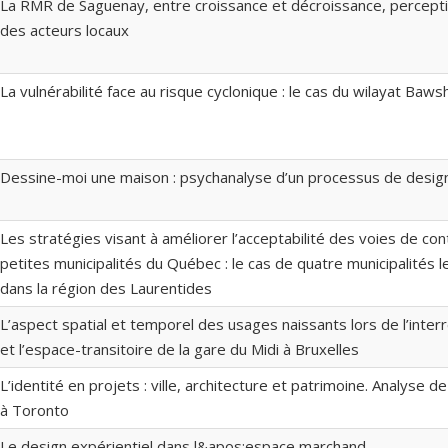
La RMR de Saguenay, entre croissance et décroissance, percepti
des acteurs locaux
La vulnérabilité face au risque cyclonique : le cas du wilayat Ba
Dessine-moi une maison : psychanalyse d’un processus de desig
Les stratégies visant à améliorer l’acceptabilité des voies de c
petites municipalités du Québec : le cas de quatre municipalités l
dans la région des Laurentides
L’aspect spatial et temporel des usages naissants lors de l’interr
et l’espace-transitoire de la gare du Midi à Bruxelles
L’identité en projets : ville, architecture et patrimoine. Analyse
à Toronto
Le design expérientiel dans l&apos;espace marchand