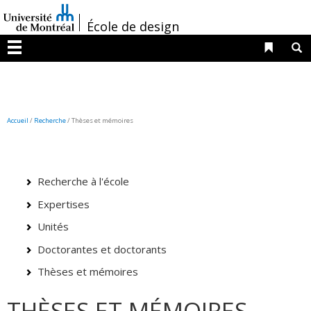
Passer
/
au
École de design
contenu
Liens 
R
Menu
Accueil
/
Recherche
/
Thèses et mémoires
Recherche à l'école
Expertises
Unités
Doctorantes et doctorants
Thèses et mémoires
THÈSES ET MÉMOIRES