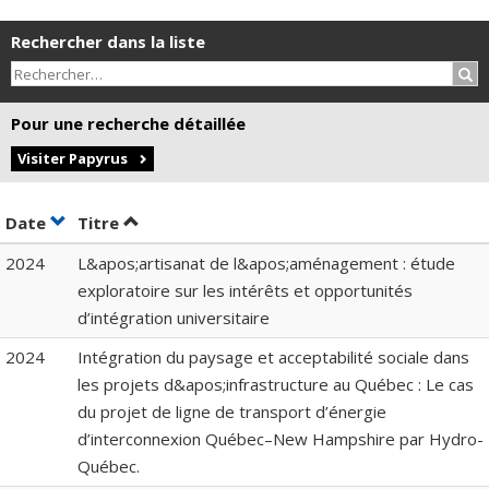
Rechercher dans la liste
Rec
Pour une recherche détaillée
Visiter Papyrus
Trier par date en ordre croissant
Trier par titre en ordre croissant
Date
Titre
2024
L&apos;artisanat de l&apos;aménagement : étude
exploratoire sur les intérêts et opportunités
d’intégration universitaire
2024
Intégration du paysage et acceptabilité sociale dans
les projets d&apos;infrastructure au Québec : Le cas
du projet de ligne de transport d’énergie
d’interconnexion Québec–New Hampshire par Hydro-
Québec.