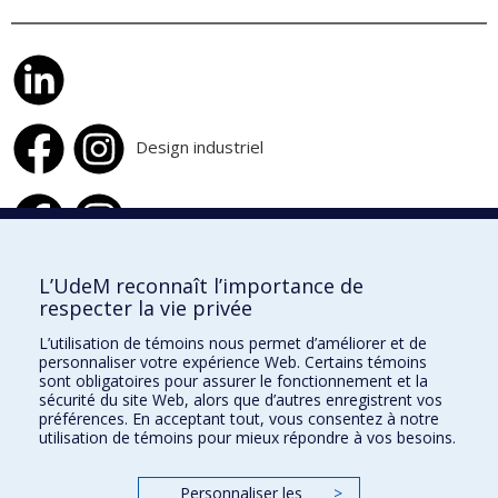
Design industriel
Design d'intérieur
L’UdeM reconnaît l’importance de
respecter la vie privée
École de design
L’utilisation de témoins nous permet d’améliorer et de
École d'architecture
personnaliser votre expérience Web. Certains témoins
sont obligatoires pour assurer le fonctionnement et la
École d'urbanisme et d'architecture de paysage
sécurité du site Web, alors que d’autres enregistrent vos
préférences. En acceptant tout, vous consentez à notre
utilisation de témoins pour mieux répondre à vos besoins.
Faculté de l'aménagement
Personnaliser les
>