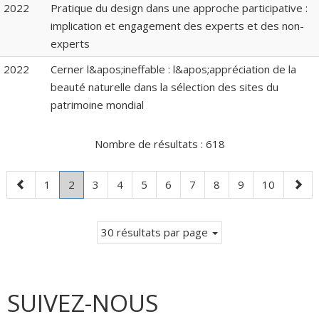
2022
Pratique du design dans une approche participative :
implication et engagement des experts et des non-
experts
2022
Cerner l&apos;ineffable : l&apos;appréciation de la
beauté naturelle dans la sélection des sites du
patrimoine mondial
Nombre de résultats :
618
Page
Page
Page
.
Page
Page
Page
Page
Page
Page
Page
Page
Page
1
2
3
4
5
6
7
8
9
10
précédente
Page
suiva
courante.
30 résultats par page
SUIVEZ-NOUS