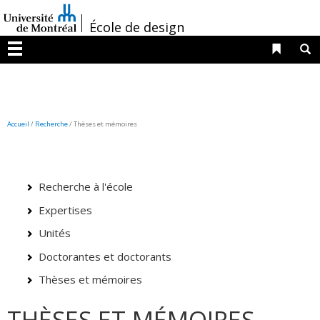
Passer
/
au
École de design
contenu
Liens 
R
Menu
Accueil
/
Recherche
/
Thèses et mémoires
Recherche à l'école
Expertises
Unités
Doctorantes et doctorants
Thèses et mémoires
THÈSES ET MÉMOIRES