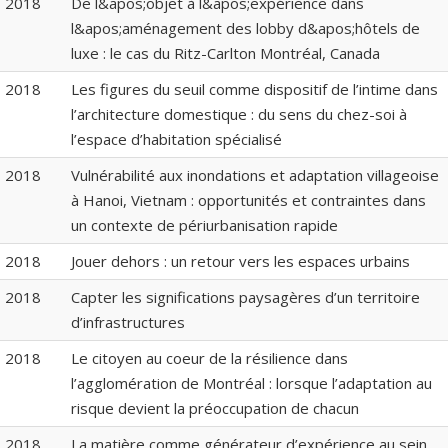
2018
De l&apos;objet à l&apos;expérience dans
l&apos;aménagement des lobby d&apos;hôtels de
luxe : le cas du Ritz-Carlton Montréal, Canada
2018
Les figures du seuil comme dispositif de l’intime dans
l’architecture domestique : du sens du chez-soi à
l’espace d’habitation spécialisé
2018
Vulnérabilité aux inondations et adaptation villageoise
à Hanoi, Vietnam : opportunités et contraintes dans
un contexte de périurbanisation rapide
2018
Jouer dehors : un retour vers les espaces urbains
2018
Capter les significations paysagères d’un territoire
d’infrastructures
2018
Le citoyen au coeur de la résilience dans
l’agglomération de Montréal : lorsque l’adaptation au
risque devient la préoccupation de chacun
2018
La matière comme générateur d’expérience au sein