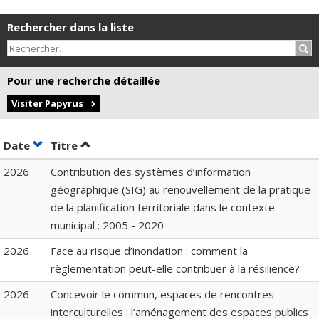
Rechercher dans la liste
Rec
Pour une recherche détaillée
Visiter Papyrus
Trier par date en ordre croissant
Trier par titre en ordre croissant
Date
Titre
2026
Contribution des systèmes d’information
géographique (SIG) au renouvellement de la pratique
de la planification territoriale dans le contexte
municipal : 2005 - 2020
2026
Face au risque d’inondation : comment la
règlementation peut-elle contribuer à la résilience?
2026
Concevoir le commun, espaces de rencontres
interculturelles : l’aménagement des espaces publics