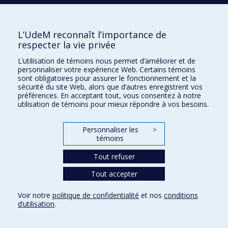
2017
Le rapport d’usagers de maisons d’hébergement en
santé mentale à leur environnement immédiat : une
L’UdeM reconnaît l’importance de
étude socio-écologique
respecter la vie privée
2017
La métabolisation des Jeux Olympiques : capacité
L’utilisation de témoins nous permet d’améliorer et de
transformative et héritage des méga-événements
personnaliser votre expérience Web. Certains témoins
sont obligatoires pour assurer le fonctionnement et la
dans le paysage urbain
sécurité du site Web, alors que d’autres enregistrent vos
préférences. En acceptant tout, vous consentez à notre
2017
L’apport du co-design en architecture d’intérieur : la
utilisation de témoins pour mieux répondre à vos besoins.
participation des acteurs multidisciplinaires entre
efficacité et complexité
Personnaliser les
>
témoins
2017
Concevoir l’aménagement d’un projet de paysage
humanisé par une démarche de médiation : défis et
Tout refuser
limites
Tout accepter
2017
Exploring urban resilience to disasters : the role of
Voir notre
politique de confidentialité
et nos
conditions
planning in the long-term community rebuilding of
d’utilisation
.
Kalamata after the 1986 earthquake