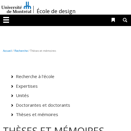
Passer
/
au
École de design
contenu
Liens 
R
Menu
Accueil
/
Recherche
/
Thèses et mémoires
Recherche à l'école
Expertises
Unités
Doctorantes et doctorants
Thèses et mémoires
THÈSES ET MÉMOIRES