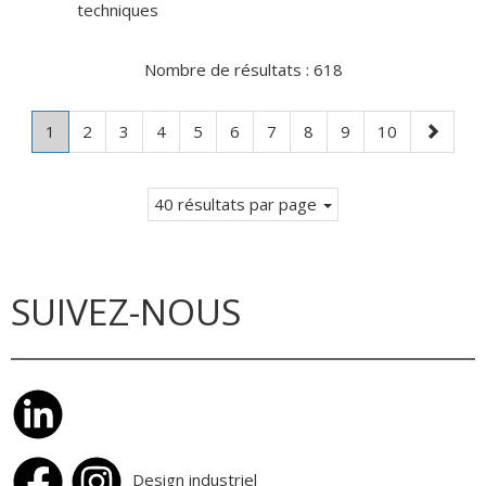
techniques
Nombre de résultats :
618
Page
.
Page
Page
Page
Page
Page
Page
Page
Page
Page
Page
1
2
3
4
5
6
7
8
9
10
Page
suivante
courante.
40 résultats par page
SUIVEZ-NOUS
Design industriel