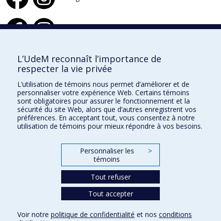
Design d'intérieur
L’UdeM reconnaît l’importance de
respecter la vie privée
École de design
L’utilisation de témoins nous permet d’améliorer et de
École d'architecture
personnaliser votre expérience Web. Certains témoins
sont obligatoires pour assurer le fonctionnement et la
École d'urbanisme et d'architecture de paysage
sécurité du site Web, alors que d’autres enregistrent vos
préférences. En acceptant tout, vous consentez à notre
utilisation de témoins pour mieux répondre à vos besoins.
Faculté de l'aménagement
Personnaliser les
>
Plan du site
témoins
Accessibilité
Tout refuser
Tout accepter
Confidentialité
Voir notre
politique de confidentialité
et nos
conditions
Conditions d’utilisation