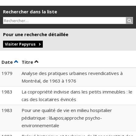
Rechercher dans la liste
Rec
Pour une recherche détaillée
Visiter Papyrus
Trier par date en ordre décroissant
Trier par titre en ordre décroissant
Date
Titre
1979
Analyse des pratiques urbaines revendicatives à
Montréal, de 1963 à 1976
1983
La copropriété indivise dans les petits immeubles : le
cas des locataires évincés
1983
Pour une qualité de vie en milieu hospitalier
pédiatrique : l&apos;approche psycho-
environnementale