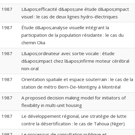
1987
L&apos;efficacité d&apos;une étude d&apos;impact
visuel : le cas de deux lignes hydro-électriques
1987
Étude d&apos;analyse visuelle intégrant la
participation de la population résidante : le cas du
chemin Oka
1987
L&apos;ordinateur avec sortie vocale : étude
d&apos;impact chez l&apos;infirme moteur cérébral
non-oral
1987
Orientation spatiale et espace souterrain : le cas de la
station de métro Berri-De-Montigny à Montréal
1987
A proposed decision making model for initiators of
flexibility in multi-unit housing
1987
Le développement régional, une stratégie de lutte
contre la désertification : le cas de Tahoua (Niger)
1987
Le processus de consultation publique et