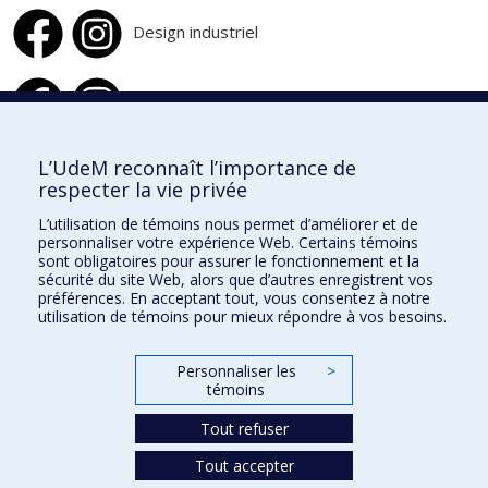
Design industriel
Design d'intérieur
L’UdeM reconnaît l’importance de
respecter la vie privée
École de design
L’utilisation de témoins nous permet d’améliorer et de
École d'architecture
personnaliser votre expérience Web. Certains témoins
sont obligatoires pour assurer le fonctionnement et la
École d'urbanisme et d'architecture de paysage
sécurité du site Web, alors que d’autres enregistrent vos
préférences. En acceptant tout, vous consentez à notre
utilisation de témoins pour mieux répondre à vos besoins.
Faculté de l'aménagement
Personnaliser les
>
Plan du site
témoins
Accessibilité
Tout refuser
Tout accepter