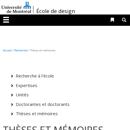
Passer
/
au
École de design
contenu
Liens 
R
Menu
Accueil
/
Recherche
/
Thèses et mémoires
Recherche à l'école
Expertises
Unités
Doctorantes et doctorants
Thèses et mémoires
THÈSES ET MÉMOIRES