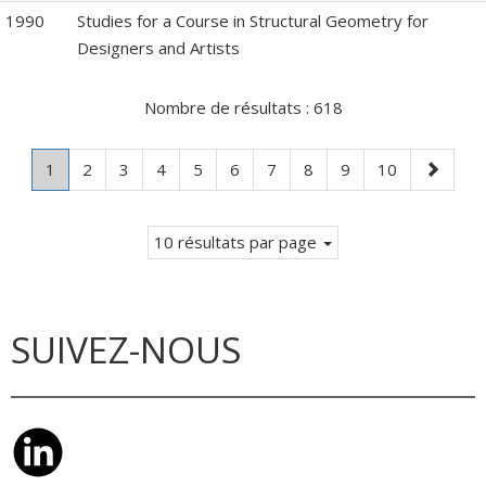
1990
Studies for a Course in Structural Geometry for
Designers and Artists
Nombre de résultats :
618
Page
.
Page
Page
Page
Page
Page
Page
Page
Page
Page
Page
1
2
3
4
5
6
7
8
9
10
Page
suivante
courante.
10 résultats par page
SUIVEZ-NOUS