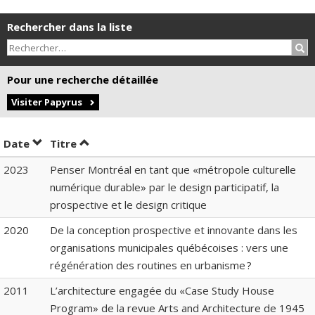
Rechercher dans la liste
Rec
Pour une recherche détaillée
Visiter Papyrus
Trier par date en ordre croissant
Trier par titre en ordre croissant
Date
Titre
2023
Penser Montréal en tant que «métropole culturelle
numérique durable» par le design participatif, la
prospective et le design critique
2020
De la conception prospective et innovante dans les
organisations municipales québécoises : vers une
régénération des routines en urbanisme ?
2011
L’architecture engagée du «Case Study House
Program» de la revue Arts and Architecture de 1945