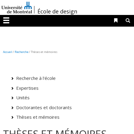
Passer
/
au
École de design
contenu
Liens 
R
Menu
Accueil
/
Recherche
/
Thèses et mémoires
Recherche à l'école
Expertises
Unités
Doctorantes et doctorants
Thèses et mémoires
THÈSES ET MÉMOIRES