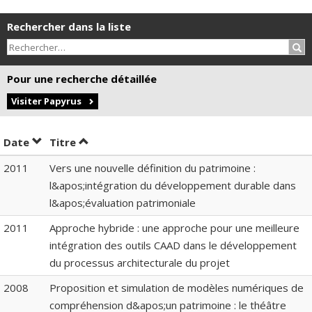
Rechercher dans la liste
Rec
Pour une recherche détaillée
Visiter Papyrus
Trier par date en ordre croissant
Trier par titre en ordre croissant
Date
Titre
2011
Vers une nouvelle définition du patrimoine :
l&apos;intégration du développement durable dans
l&apos;évaluation patrimoniale
2011
Approche hybride : une approche pour une meilleure
intégration des outils CAAD dans le développement
du processus architecturale du projet
2008
Proposition et simulation de modèles numériques de
compréhension d&apos;un patrimoine : le théâtre