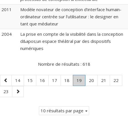
2011
Modèle novateur de conception d’interface humain-
ordinateur centrée sur l’utilisateur : le designer en
tant que médiateur
2004
La prise en compte de la visibilité dans la conception
d&apos;un espace théâtral par des dispositifs
numériques
Nombre de résultats :
618
Page
Page
Page
Page
Page
Page
Page
.
Page
Page
Page
14
15
16
17
18
19
20
21
22
précédente
Page
Page
Page
23
courante.
suivante
10 résultats par page