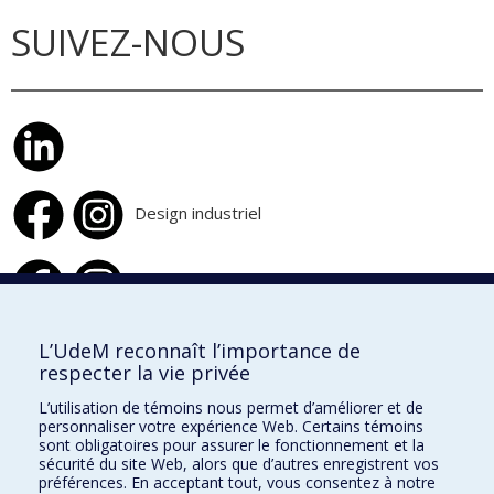
SUIVEZ-NOUS
Design industriel
Design d'intérieur
L’UdeM reconnaît l’importance de
respecter la vie privée
École de design
L’utilisation de témoins nous permet d’améliorer et de
École d'architecture
personnaliser votre expérience Web. Certains témoins
sont obligatoires pour assurer le fonctionnement et la
École d'urbanisme et d'architecture de paysage
sécurité du site Web, alors que d’autres enregistrent vos
préférences. En acceptant tout, vous consentez à notre