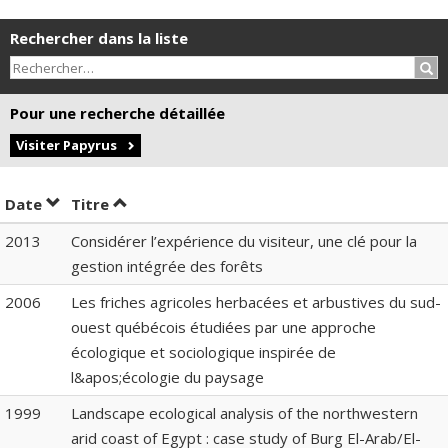
Rechercher dans la liste
Rec
Pour une recherche détaillée
Visiter Papyrus
Trier par date en ordre croissant
Trier par titre en ordre croissant
Date
Titre
2013
Considérer l’expérience du visiteur, une clé pour la
gestion intégrée des forêts
2006
Les friches agricoles herbacées et arbustives du sud-
ouest québécois étudiées par une approche
écologique et sociologique inspirée de
l&apos;écologie du paysage
1999
Landscape ecological analysis of the northwestern
arid coast of Egypt : case study of Burg El-Arab/El-