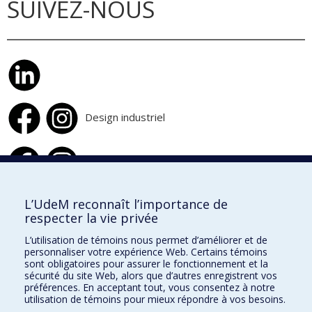
SUIVEZ-NOUS
Design industriel
Design d'intérieur
L’UdeM reconnaît l’importance de
respecter la vie privée
École de design
L’utilisation de témoins nous permet d’améliorer et de
École d'architecture
personnaliser votre expérience Web. Certains témoins
sont obligatoires pour assurer le fonctionnement et la
École d'urbanisme et d'architecture de paysage
sécurité du site Web, alors que d’autres enregistrent vos
préférences. En acceptant tout, vous consentez à notre
utilisation de témoins pour mieux répondre à vos besoins.