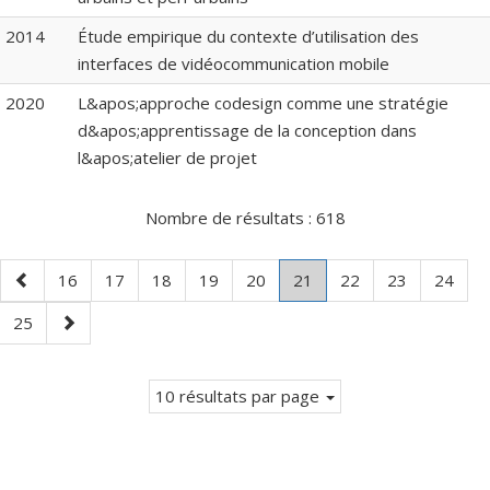
2014
Étude empirique du contexte d’utilisation des
interfaces de vidéocommunication mobile
2020
L&apos;approche codesign comme une stratégie
d&apos;apprentissage de la conception dans
l&apos;atelier de projet
Nombre de résultats :
618
Page
Page
Page
Page
Page
Page
Page
.
Page
Page
Page
16
17
18
19
20
21
22
23
24
précédente
Page
Page
Page
25
courante.
suivante
10 résultats par page