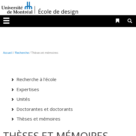
Passer
/
au
École de design
contenu
Liens 
R
Menu
Accueil
/
Recherche
/
Thèses et mémoires
Recherche à l'école
Expertises
Unités
Doctorantes et doctorants
Thèses et mémoires
THÈSES ET MÉMOIRES