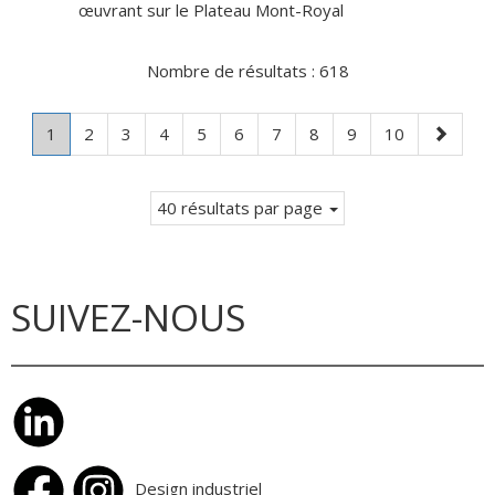
œuvrant sur le Plateau Mont-Royal
Nombre de résultats :
618
Page
.
Page
Page
Page
Page
Page
Page
Page
Page
Page
Page
1
2
3
4
5
6
7
8
9
10
Page
suivante
courante.
40 résultats par page
SUIVEZ-NOUS
Design industriel