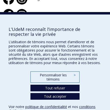
Design d'intérieur
L’UdeM reconnaît l’importance de
respecter la vie privée
École de design
L’utilisation de témoins nous permet d’améliorer et de
École d'architecture
personnaliser votre expérience Web. Certains témoins
sont obligatoires pour assurer le fonctionnement et la
École d'urbanisme et d'architecture de paysage
sécurité du site Web, alors que d’autres enregistrent vos
préférences. En acceptant tout, vous consentez à notre
utilisation de témoins pour mieux répondre à vos besoins.
Faculté de l'aménagement
Personnaliser les
>
Plan du site
témoins
Accessibilité
Tout refuser
Tout accepter
Confidentialité
Voir notre
politique de confidentialité
et nos
conditions
Conditions d’utilisation