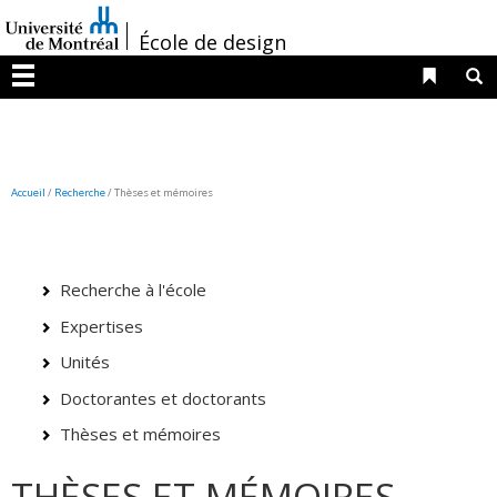
Passer
/
au
École de design
contenu
Liens 
R
Menu
Accueil
/
Recherche
/
Thèses et mémoires
Recherche à l'école
Expertises
Unités
Doctorantes et doctorants
Thèses et mémoires
THÈSES ET MÉMOIRES