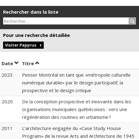
Rechercher dans la liste
Rec
Pour une recherche détaillée
Visiter Papyrus
Trier par date en ordre croissant
Trier par titre en ordre croissant
Date
Titre
2023
Penser Montréal en tant que «métropole culturelle
numérique durable» par le design participatif, la
prospective et le design critique
2020
De la conception prospective et innovante dans les
organisations municipales québécoises : vers une
régénération des routines en urbanisme ?
2011
L’architecture engagée du «Case Study House
Program» de la revue Arts and Architecture de 1945