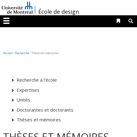
Passer
/
au
École de design
contenu
Liens 
R
Menu
Accueil
/
Recherche
/
Thèses et mémoires
Recherche à l'école
Expertises
Unités
Doctorantes et doctorants
Thèses et mémoires
THÈSES ET MÉMOIRES