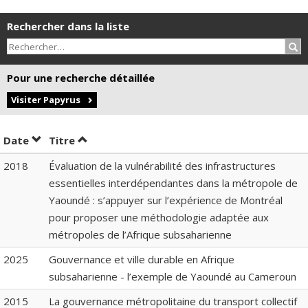
Rechercher dans la liste
Rec
Pour une recherche détaillée
Visiter Papyrus
Trier par date en ordre décroissant
Trier par titre en ordre décroissant
Date
Titre
2018
Évaluation de la vulnérabilité des infrastructures
essentielles interdépendantes dans la métropole de
Yaoundé : s’appuyer sur l’expérience de Montréal
pour proposer une méthodologie adaptée aux
métropoles de l’Afrique subsaharienne
2025
Gouvernance et ville durable en Afrique
subsaharienne - l’exemple de Yaoundé au Cameroun
2015
La gouvernance métropolitaine du transport collectif