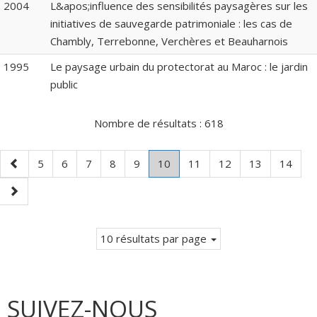
2004
L&apos;influence des sensibilités paysagères sur les
initiatives de sauvegarde patrimoniale : les cas de
Chambly, Terrebonne, Verchères et Beauharnois
1995
Le paysage urbain du protectorat au Maroc : le jardin
public
Nombre de résultats :
618
Page
Page
Page
Page
Page
Page
Page
.
Page
Page
Page
Page
5
6
7
8
9
10
11
12
13
14
précédente
Page
Page
courante.
suivante
10 résultats par page
SUIVEZ-NOUS