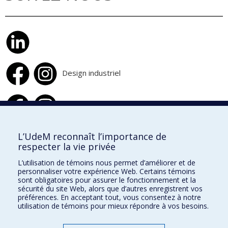
Design industriel
Design d'intérieur
L’UdeM reconnaît l’importance de
respecter la vie privée
École de design
L’utilisation de témoins nous permet d’améliorer et de
École d'architecture
personnaliser votre expérience Web. Certains témoins
sont obligatoires pour assurer le fonctionnement et la
École d'urbanisme et d'architecture de paysage
sécurité du site Web, alors que d’autres enregistrent vos
préférences. En acceptant tout, vous consentez à notre
utilisation de témoins pour mieux répondre à vos besoins.
Faculté de l'aménagement