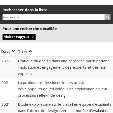
Rechercher dans la liste
Rec
Pour une recherche détaillée
Visiter Papyrus
Trier par date en ordre décroissant
Trier par titre en ordre décroissant
Date
Titre
2022
Pratique du design dans une approche participative :
implication et engagement des experts et des non-
experts
2021
La pratique professionnelle des artistes-
développeurs de jeu vidéo : une exploration de leur
processus réflexif de design
2021
Étude exploratoire sur le travail en équipe d’étudiants
dans l’atelier de design : vers un modèle d’évaluation