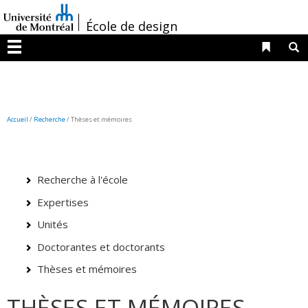
Passer
/
au
École de design
contenu
Liens 
R
Menu
Accueil
/
Recherche
/
Thèses et mémoires
Recherche à l'école
Expertises
Unités
Doctorantes et doctorants
Thèses et mémoires
THÈSES ET MÉMOIRES