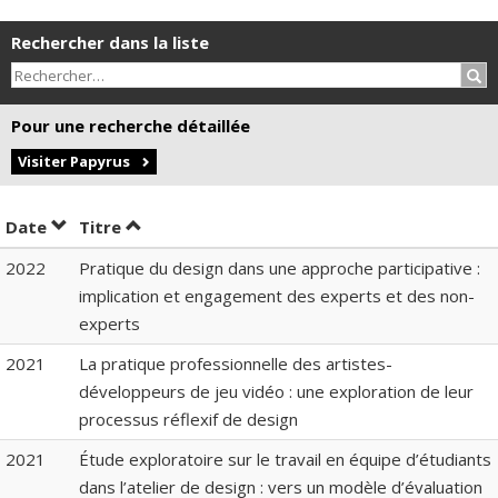
Rechercher dans la liste
Rec
Pour une recherche détaillée
Visiter Papyrus
Trier par date en ordre décroissant
Trier par titre en ordre décroissant
Date
Titre
2022
Pratique du design dans une approche participative :
implication et engagement des experts et des non-
experts
2021
La pratique professionnelle des artistes-
développeurs de jeu vidéo : une exploration de leur
processus réflexif de design
2021
Étude exploratoire sur le travail en équipe d’étudiants
dans l’atelier de design : vers un modèle d’évaluation