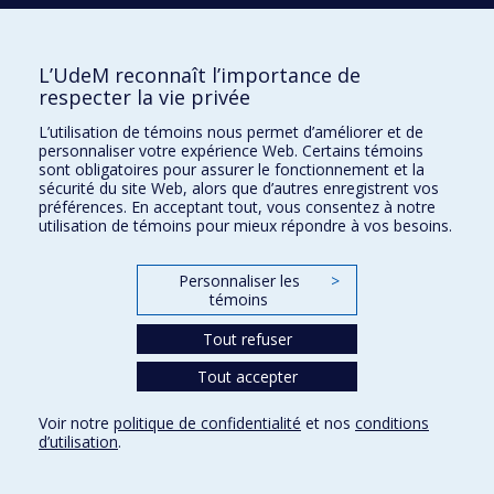
2018
Capter les significations paysagères d’un territoire
d’infrastructures
2025
La prise en compte des dimensions intangibles du
L’UdeM reconnaît l’importance de
respecter la vie privée
paysage dans la gouvernance territoriale : la place de
l’esthétique paysagère aux Îles-de-la-Madeleine
L’utilisation de témoins nous permet d’améliorer et de
personnaliser votre expérience Web. Certains témoins
2025
Vieillir en résidence privée pour aînés à Montréal :
sont obligatoires pour assurer le fonctionnement et la
sécurité du site Web, alors que d’autres enregistrent vos
entre appropriation de l’espace résidentiel et
préférences. En acceptant tout, vous consentez à notre
adaptation aux changements
utilisation de témoins pour mieux répondre à vos besoins.
2019
The mobility of elderly women of Puebla, Mexico :
Personnaliser les
>
effects of walkability on daily trips in three
témoins
neighbourhoods
Tout refuser
2024
L&apos;influence de l&apos;hiver sur la pratique de la
Tout accepter
marche des aînés : le cas de Victoriaville
2023
Dépasser la ville et la banlieue : la mobilité
Voir notre
politique de confidentialité
et nos
conditions
d’utilisation
.
résidentielle des jeunes couples montréalais
accédant à la propriété