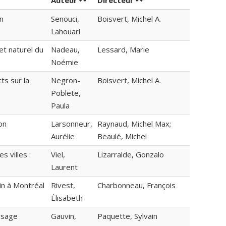
Auteur
Directeur
n
Senouci,
Boisvert, Michel A.
Lahouari
et naturel du
Nadeau,
Lessard, Marie
Noémie
ts sur la
Negron-
Boisvert, Michel A.
Poblete,
Paula
on
Larsonneur,
Raynaud, Michel Max;
Aurélie
Beaulé, Michel
 villes :
Viel,
Lizarralde, Gonzalo
Laurent
in à Montréal
Rivest,
Charbonneau, François
Élisabeth
aysage
Gauvin,
Paquette, Sylvain