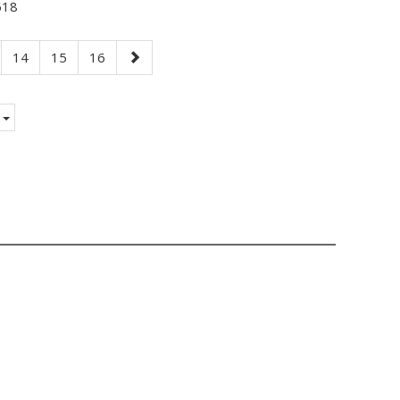
18
e
Page
Page
Page
Page
14
15
16
suivante
e.