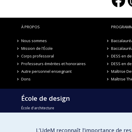
À PROPOS
PROGRAMM
Nous sommes
Baccalauréa
Mission de l'École
Baccalauréa
Corps professoral
DESS en des
Professeurs émérites et honoraires
DESS en de
Autre personnel enseignant
Maîtrise De
Dons
Maîtrise Th
École de design
École d'architecture
École d'urbanisme et d'architecture de paysage
L’UdeM reconnaît l’importance de resp