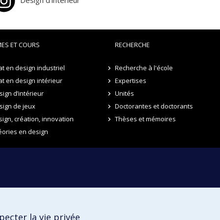
Design d'intérieur
ES ET COURS
RECHERCHE
t en design industriel
Recherche à l'école
t en design intérieur
Expertises
ign d’intérieur
Unités
sign de jeux
Doctorantes et doctorants
sign, création, innovation
Thèses et mémoires
éories en design
ecter la vie privée