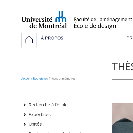
Passer
au
contenu
/
Faculté de l'aménagement
École de design
Navigation
ACCUEIL
À PROPOS
PR
principale
THÈ
Accueil
/
Recherche
/
Thèses et mémoires
Recherche à l'école
Expertises
Unités