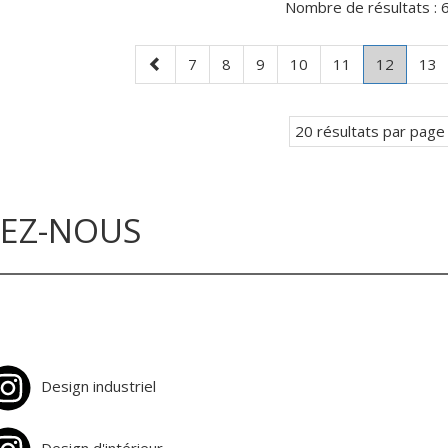
Nombre de résultats :
6
Page
Page
Page
Page
Page
Page
Page
.
Pag
7
8
9
10
11
12
13
précédente
Page
courant
20 résultats par page
VEZ-NOUS
Design industriel