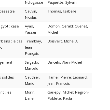
Ndiogosse
Paquette, Sylvain
 désastre
Gauvin,
Thomas, Isabelle
Nicolas
Egypt : case
Ayad,
Domon, Gérald; Guenet,
Yasser
Michel
bains : le cas
Tremblay,
Boisvert, Michel A.
co
Jean-
François
logement
Salgado,
Barcelo, Alain-Michel
Marcelo
s solides
Gauthier,
Hamel, Pierre; Leonard,
Mario
Jean-Francois
t : les
Morin,
Gariépy, Michel; Negron-
Liane
Poblete, Paula