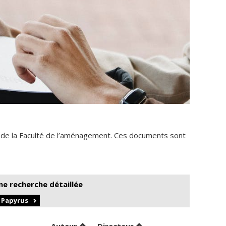
 de la Faculté de l’aménagement. Ces documents sont
ne recherche détaillée
r Papyrus
Trier par auteur en ordre croissant
par contributeur en ord