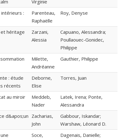
calm
Virginie
ntérieurs :
Parenteau,
Roy, Denyse
Raphaëlle
 et héritage
Zarzani,
Capuano, Alessandra;
Alessia
Poullaouec-Gonidec,
Philippe
onsommation
Milette,
Gauthier, Philippe
Andréanne
nte : étude
Deborne,
Torres, Juan
is récents
Elise
at au miroir
Meddeb,
Latek, Irena; Ponte,
Nader
Alessandra
nce d&apos;un
Zacharias,
Gabbour, Iskandar;
John
Warshaw, Léonard D.
, une
Soce,
Dagenais, Danielle;