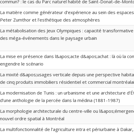
commun? : le cas du Parc naturel habité de Saint-Donat-de-Mont
La matière comme générateur d’expérience au sein des espaces i
Peter Zumthor et l’esthétique des atmosphères
La métabolisation des Jeux Olympiques : capacité transformative
des méga-événements dans le paysage urbain
La mise en présence dans l&apos;acte d&apos;achat : là où la c
engendre le scénario
La mixité d&apos;usages verticale depuis une perspective habita
de cinq produits immobiliers résidentiel et commercial montréala
La modernisation de Tunis : un urbanisme et une architecture d’Ét
d’une anthologie de la percée dans la médina (1881-1987)
La morphologie architecturale du centre-ville ou l&apos;émerge
nouvel ordre spatial à Montréal
La multifonctionnalité de l’agriculture intra et périurbaine à Dakar