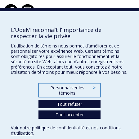
Design d'intérieur
L’UdeM reconnaît l’importance de
respecter la vie privée
École de design
L’utilisation de témoins nous permet d’améliorer et de
École d'architecture
personnaliser votre expérience Web. Certains témoins
sont obligatoires pour assurer le fonctionnement et la
École d'urbanisme et d'architecture de paysage
sécurité du site Web, alors que d’autres enregistrent vos
préférences. En acceptant tout, vous consentez à notre
utilisation de témoins pour mieux répondre à vos besoins.
Faculté de l'aménagement
Personnaliser les
>
Plan du site
témoins
Accessibilité
Tout refuser
Tout accepter
Confidentialité
Voir notre
politique de confidentialité
et nos
conditions
Conditions d’utilisation
d’utilisation
.