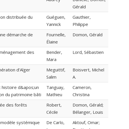
Gérald
on distribuée du
Guéguen,
Gauthier,
Yannick
Philippe
 une démarche de
Fournelle,
Domon, Gérald
Élaine
l’aménagement des
Bender,
Lord, Sébastien
Mara
mération d’Alger
Meguittif,
Boisvert, Michel
Salim
A.
: histoire d&apos;un
Tanguay,
Cameron,
ion du patrimoine bâti
Mathieu
Christina
rée des forêts
Robert,
Domon, Gérald;
Cécile
Bélanger, Louis
n modèle systémique
De Carlo,
Aktouf, Omar;