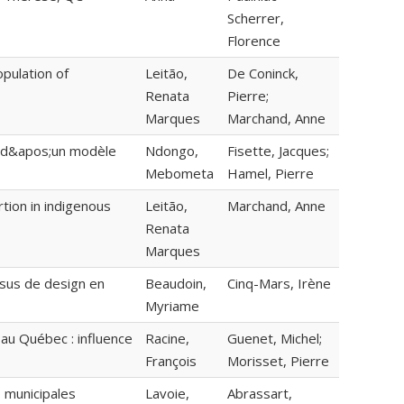
Scherrer,
Florence
pulation of
Leitão,
De Coninck,
Renata
Pierre;
Marques
Marchand, Anne
n d&apos;un modèle
Ndongo,
Fisette, Jacques;
Mebometa
Hamel, Pierre
rtion in indigenous
Leitão,
Marchand, Anne
Renata
Marques
ssus de design en
Beaudoin,
Cinq-Mars, Irène
Myriame
 au Québec : influence
Racine,
Guenet, Michel;
François
Morisset, Pierre
 municipales
Lavoie,
Abrassart,