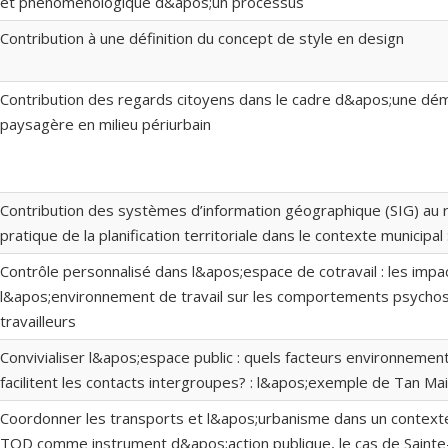
et phénoménologique d&apos;un processus
Contribution à une définition du concept de style en design
Contribution des regards citoyens dans le cadre d&apos;une dé
paysagère en milieu périurbain
Contribution des systèmes d’information géographique (SIG) au 
pratique de la planification territoriale dans le contexte municipal
Contrôle personnalisé dans l&apos;espace de cotravail : les impa
l&apos;environnement de travail sur les comportements psycho
travailleurs
Convivialiser l&apos;espace public : quels facteurs environnemen
facilitent les contacts intergroupes? : l&apos;exemple de Tan Ma
Coordonner les transports et l&apos;urbanisme dans un contexte 
TOD comme instrument d&apos;action publique, le cas de Saint