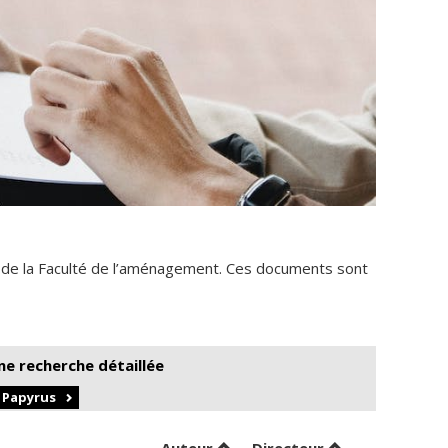
 de la Faculté de l’aménagement. Ces documents sont
ne recherche détaillée
r Papyrus
Trier par auteur en ordre croi
par contributeu