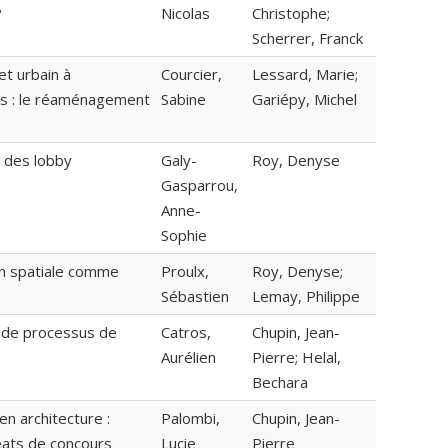
?
Nicolas
Christophe;
Scherrer, Franck
et urbain à
Courcier,
Lessard, Marie;
rs : le réaménagement
Sabine
Gariépy, Michel
 des lobby
Galy-
Roy, Denyse
Gasparrou,
Anne-
Sophie
tion spatiale comme
Proulx,
Roy, Denyse;
Sébastien
Lemay, Philippe
e de processus de
Catros,
Chupin, Jean-
Aurélien
Pierre; Helal,
Bechara
en architecture :
Palombi,
Chupin, Jean-
éats de concours
Lucie
Pierre