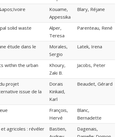
&apos;Ivoire
Kouame,
Blary, Réjane
Appessika
ipal solid waste
Alper,
Parenteau, René
Teresa
 une étude dans le
Morales,
Latek, Irena
Sergio
s within the urban
Khoury,
Jacobs, Peter
Zaki B.
du projet
Dorais
Beaudet, Gérard
rnative issue de la
Kinkaid,
Karl
ieue
François,
Blanc,
Hervé
Bernadette
t agricoles : révéler
Bastien,
Dagenais,
Audrey
Danielle; Domon,