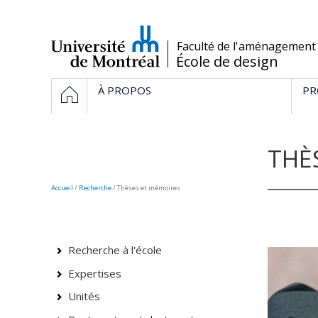
Passer
au
contenu
/
Faculté de l'aménagement
École de design
Navigation
ACCUEIL
À PROPOS
PR
principale
THÈ
Accueil
/
Recherche
/
Thèses et mémoires
Recherche à l'école
Expertises
Unités