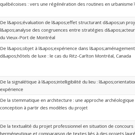
québécoises : vers une régénération des routines en urbanisme 
De l&apos;évaluation de l&apos;effet structurant d&apos;un proj
l&apos;analyse des congruences entre stratégies d&apos;acteu
du Vieux-Port de Montréal
De l&apos;objet à l&apos;expérience dans l&apos;aménagement
d&apos;hôtels de luxe : le cas du Ritz-Carlton Montréal, Canada
De la signalétique à l&apos;intelligibilité du lieu : l&apos;orienta
expérience
De la stemmatique en architecture : une approche archéologiqu
conception à partir des modèles du projet
De la textualité du projet professionnel en situation de concours 
herméneutique et comparaison de textes liés à des projets laur