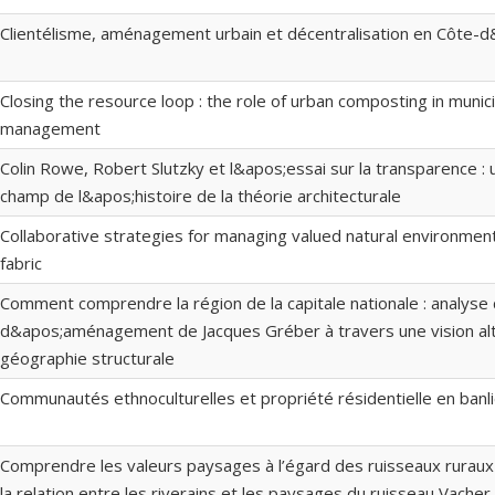
Clientélisme, aménagement urbain et décentralisation en Côte-d
Closing the resource loop : the role of urban composting in munic
management
Colin Rowe, Robert Slutzky et l&apos;essai sur la transparence :
champ de l&apos;histoire de la théorie architecturale
Collaborative strategies for managing valued natural environment
fabric
Comment comprendre la région de la capitale nationale : analyse 
d&apos;aménagement de Jacques Gréber à travers une vision alte
géographie structurale
Communautés ethnoculturelles et propriété résidentielle en banl
Comprendre les valeurs paysages à l’égard des ruisseaux ruraux e
la relation entre les riverains et les paysages du ruisseau Vacher