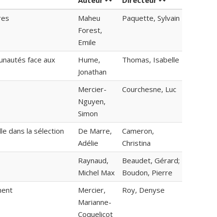
Auteur
Directeur
res
Maheu
Paquette, Sylvain
Forest,
Emile
unautés face aux
Hume,
Thomas, Isabelle
Jonathan
Mercier-
Courchesne, Luc
Nguyen,
Simon
le dans la sélection
De Marre,
Cameron,
Adélie
Christina
Raynaud,
Beaudet, Gérard;
Michel Max
Boudon, Pierre
ment
Mercier,
Roy, Denyse
Marianne-
Coquelicot