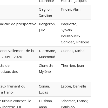
Laurence
Fisette, Jacques
Gagnon,
Findeli, Alain
Caroline
marche de prospective
Bergeron,
Paquette,
Julie
Sylvain;
Poullaouec-
Gonidec, Philippe
renouvellement de la
Djermane,
Guenet, Michel
 : 2005 - 2020
Mahmoud
cts de
Charette,
Therrien, Jean
sociaux des
Mylène
taux freinent ou
Conan,
Labbé, Danielle
i à Hanoï
Lucas
urbain concret : le
Dushina,
Scherrer, Franck;
e-Therese, QC
Anna
Paulhiac-