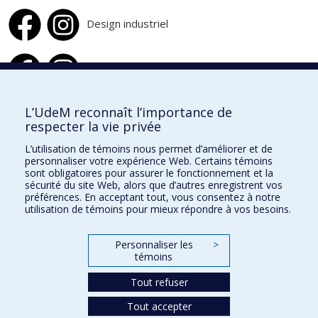
Design industriel
Design d'intérieur
L’UdeM reconnaît l’importance de
respecter la vie privée
École de design
L’utilisation de témoins nous permet d’améliorer et de
École d'architecture
personnaliser votre expérience Web. Certains témoins
sont obligatoires pour assurer le fonctionnement et la
École d'urbanisme et d'architecture de paysage
sécurité du site Web, alors que d’autres enregistrent vos
préférences. En acceptant tout, vous consentez à notre
utilisation de témoins pour mieux répondre à vos besoins.
Faculté de l'aménagement
Personnaliser les
>
Plan du site
témoins
Accessibilité
Tout refuser
Tout accepter