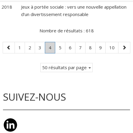
2018
Jeux à portée sociale : vers une nouvelle appellation
d’un divertissement responsable
Nombre de résultats :
618
Page
Page
Page
Page
Page
.
Page
Page
Page
Page
Page
Page
Page
1
2
3
4
5
6
7
8
9
10
précédente
Page
suiva
courante.
50 résultats par page
SUIVEZ-NOUS