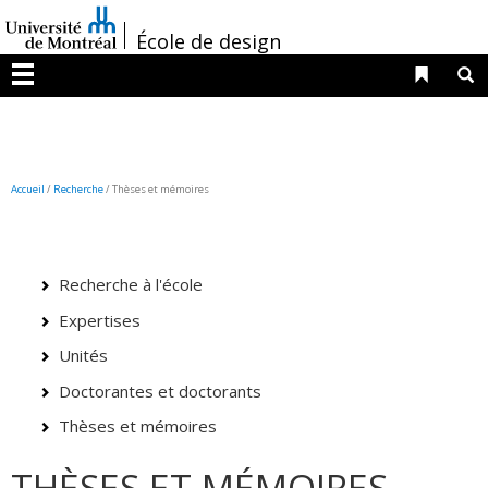
Passer
/
au
École de design
contenu
Liens 
R
Menu
Accueil
/
Recherche
/
Thèses et mémoires
Recherche à l'école
Expertises
Unités
Doctorantes et doctorants
Thèses et mémoires
THÈSES ET MÉMOIRES