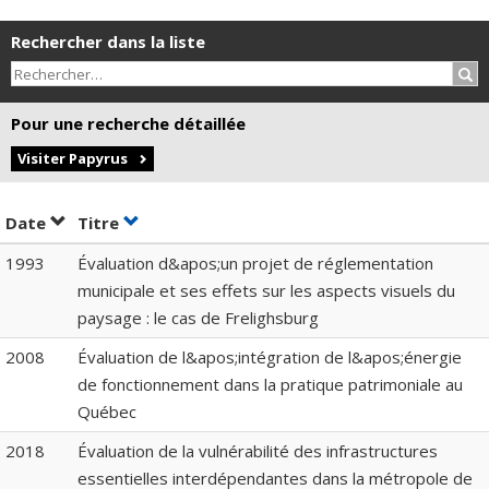
Rechercher dans la liste
Rec
Pour une recherche détaillée
Visiter Papyrus
Trier par date en ordre croissant
Trier par titre en ordre croissant
Date
Titre
1993
Évaluation d&apos;un projet de réglementation
municipale et ses effets sur les aspects visuels du
paysage : le cas de Frelighsburg
2008
Évaluation de l&apos;intégration de l&apos;énergie
de fonctionnement dans la pratique patrimoniale au
Québec
2018
Évaluation de la vulnérabilité des infrastructures
essentielles interdépendantes dans la métropole de