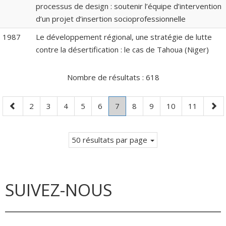
processus de design : soutenir l’équipe d’intervention
d’un projet d’insertion socioprofessionnelle
1987
Le développement régional, une stratégie de lutte
contre la désertification : le cas de Tahoua (Niger)
Nombre de résultats :
618
Page
Page
Page
Page
Page
Page
Page
.
Page
Page
Page
Page
Pag
2
3
4
5
6
7
8
9
10
11
précédente
Page
suiv
courante.
50 résultats par page
SUIVEZ-NOUS