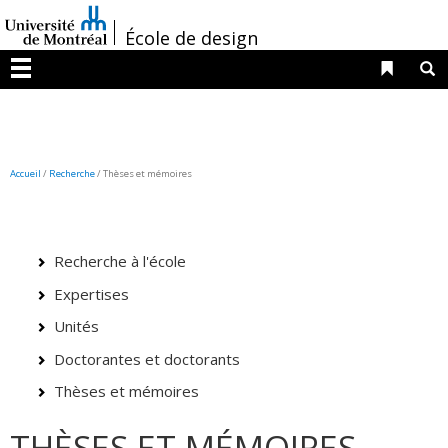
Passer
/
au
École de design
contenu
Liens 
R
Menu
Accueil
/
Recherche
/
Thèses et mémoires
Recherche à l'école
Expertises
Unités
Doctorantes et doctorants
Thèses et mémoires
THÈSES ET MÉMOIRES