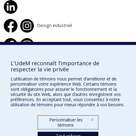
Design industriel
Design d'intérieur
L’UdeM reconnaît l’importance de
respecter la vie privée
École de design
L’utilisation de témoins nous permet d’améliorer et de
École d'architecture
personnaliser votre expérience Web. Certains témoins
sont obligatoires pour assurer le fonctionnement et la
École d'urbanisme et d'architecture de paysage
sécurité du site Web, alors que d’autres enregistrent vos
préférences. En acceptant tout, vous consentez à notre
utilisation de témoins pour mieux répondre à vos besoins.
Faculté de l'aménagement
Personnaliser les
>
Plan du site
témoins
Accessibilité
Tout refuser