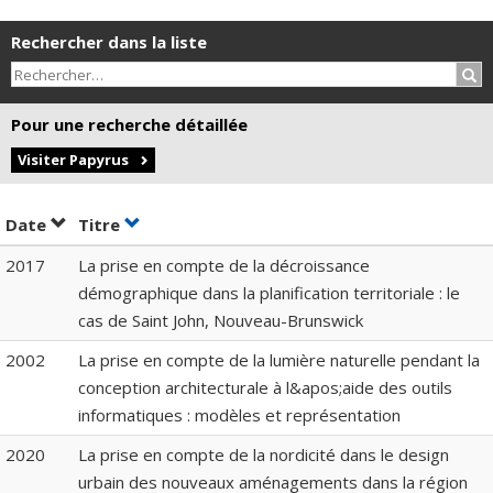
Rechercher dans la liste
Rec
Pour une recherche détaillée
Visiter Papyrus
Trier par date en ordre croissant
Trier par titre en ordre croissant
Date
Titre
2017
La prise en compte de la décroissance
démographique dans la planification territoriale : le
cas de Saint John, Nouveau-Brunswick
2002
La prise en compte de la lumière naturelle pendant la
conception architecturale à l&apos;aide des outils
informatiques : modèles et représentation
2020
La prise en compte de la nordicité dans le design
urbain des nouveaux aménagements dans la région