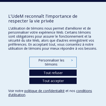
École de design
L’UdeM reconnaît l’importance de
respecter la vie privée
École d'architecture
L’utilisation de témoins nous permet d’améliorer et de
École d'urbanisme et d'architecture de paysage
personnaliser votre expérience Web. Certains témoins
sont obligatoires pour assurer le fonctionnement et la
sécurité du site Web, alors que d’autres enregistrent vos
préférences. En acceptant tout, vous consentez à notre
utilisation de témoins pour mieux répondre à vos besoins.
Faculté de l'aménagement
Plan du site
Personnaliser les
>
témoins
Accessibilité
Tout refuser
Tout accepter
Confidentialité
Conditions d’utilisation
Voir notre
politique de confidentialité
et nos
conditions
Paramètres des témoins
d’utilisation
.
Université de
Montréal