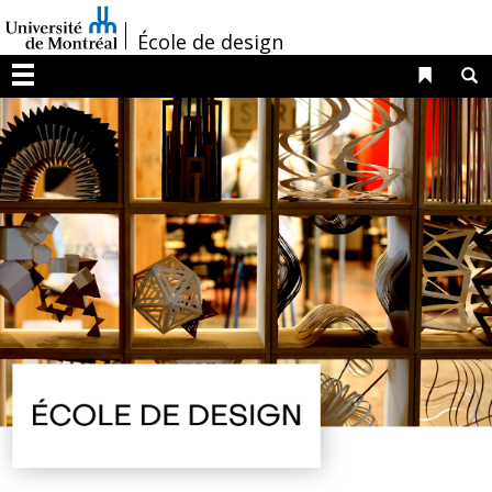
Passer
/
au
École de design
contenu
Liens 
R
Menu