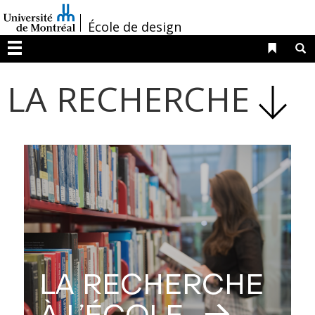
Passer
/
au
École de design
contenu
Liens 
R
Menu
LA RECHERCHE