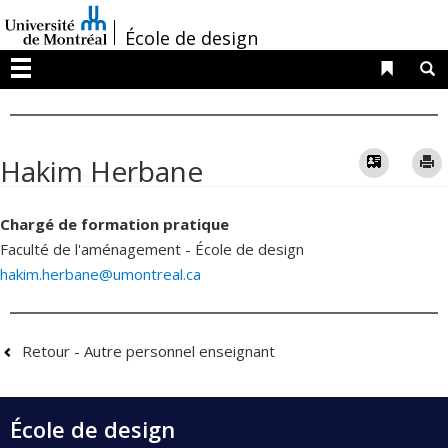
Passer
/
au
École de design
contenu
Liens 
R
Menu
Vcard
Hakim Herbane
Chargé de formation pratique
Faculté de l'aménagement - École de design
hakim.herbane@umontreal.ca
Retour - Autre personnel enseignant
École de design