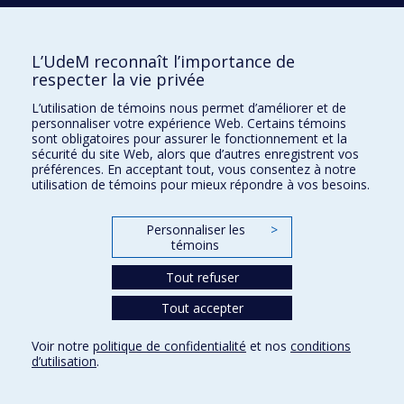
École d'architecture
École d'urbanisme et d'architecture de paysage
L’UdeM reconnaît l’importance de
respecter la vie privée
Faculté de l'aménagement
L’utilisation de témoins nous permet d’améliorer et de
personnaliser votre expérience Web. Certains témoins
sont obligatoires pour assurer le fonctionnement et la
Plan du site
sécurité du site Web, alors que d’autres enregistrent vos
Accessibilité
préférences. En acceptant tout, vous consentez à notre
utilisation de témoins pour mieux répondre à vos besoins.
Personnaliser les
>
Confidentialité
témoins
Conditions d’utilisation
Paramètres des témoins
Tout refuser
Université de
Montréal
Tout accepter
Voir notre
politique de confidentialité
et nos
conditions
d’utilisation
.