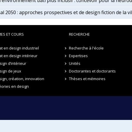
 environnement bâti plus inclusif : concevoir pour la neurodi
l 2050 : approches prospectives et de design fiction de la v
ES ET COURS
RECHERCHE
t en design industriel
Recherche à l'école
t en design intérieur
Expertises
ign d’intérieur
Unités
sign de jeux
Doctorantes et doctorants
sign, création, innovation
Thèses et mémoires
éories en design