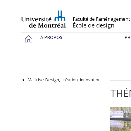
Passer
au
contenu
/
Faculté de l'aménagement
École de design
Navigation
ACCUEIL
À PROPOS
PR
principale
Maitrise Design, création, innovation
THÉ