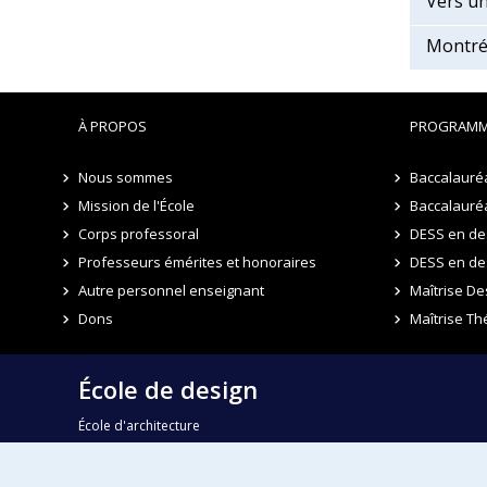
Vers un
Montréa
À PROPOS
PROGRAMM
Nous sommes
Baccalauréa
Mission de l'École
Baccalauréa
Corps professoral
DESS en des
Professeurs émérites et honoraires
DESS en de
Autre personnel enseignant
Maîtrise De
Dons
Maîtrise Th
École de design
École d'architecture
École d'urbanisme et d'architecture de paysage