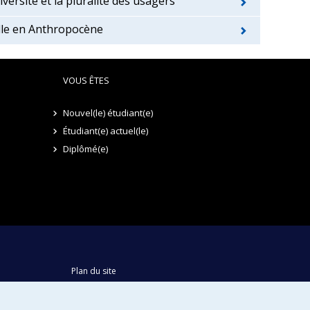
versité et la pluralité des usagers
ille en Anthropocène
VOUS ÊTES
Nouvel(le) étudiant(e)
Étudiant(e) actuel(le)
Diplômé(e)
Plan du site
Accessibilité