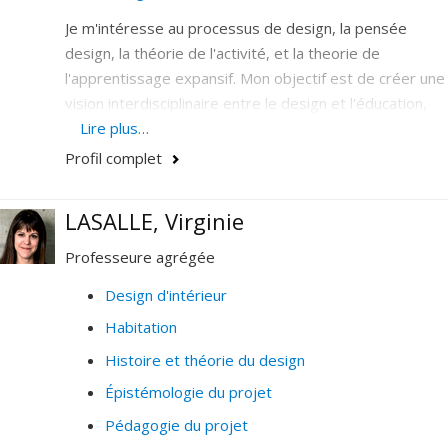
Je m'intéresse au processus de design, la pensée
design, la théorie de l'activité, et la theorie de
l'apprentissage expansif. Mon objectif est de créer une
vision interdisciplinaire entre le design et l'éducation,
afin de sensibiliser les plus jeunes aux enjeux socio-
Lire plus…
écologiques.
Profil complet
LASALLE, Virginie
Professeure agrégée
Design d'intérieur
Habitation
Histoire et théorie du design
Épistémologie du projet
Pédagogie du projet