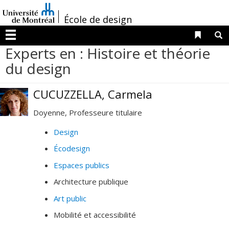
Passer
/
au
École de design
contenu
Liens 
R
Menu
Experts en : Histoire et théorie
du design
CUCUZZELLA, Carmela
Doyenne, Professeure titulaire
Design
Écodesign
Espaces publics
Architecture publique
Art public
Mobilité et accessibilité