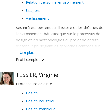
Relation personne-environnement
Usagers
Vieillissement
Ses intérêts portent sur l’histoire et les théories de
l’environnement bâti ainsi que sur le processus de
design et les méthodologies du projet de design
d’intérieur privilégiant les approches centrées sur
l’occupant. Ses recherches abordent la question du
Lire plus…
sens de l’environnement bâti dans une perspective
Profil complet
sociale et culturelle. Elle travaille sur les
environnements architecturés destinés à des
TESSIER, Virginie
occupants vulnérables tels que les personnes âgées.
Professeure adjointe
Design
Design industriel
Design graphique