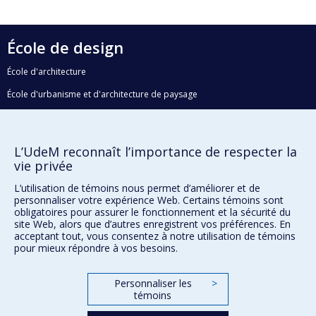
École de design
École d'architecture
École d'urbanisme et d'architecture de paysage
Faculté de l'aménagement
L’UdeM reconnaît l’importance de respecter la
vie privée
Plan du site
L’utilisation de témoins nous permet d’améliorer et de
Accessibilité
personnaliser votre expérience Web. Certains témoins sont
obligatoires pour assurer le fonctionnement et la sécurité du
site Web, alors que d’autres enregistrent vos préférences. En
acceptant tout, vous consentez à notre utilisation de témoins
Confidentialité
pour mieux répondre à vos besoins.
Conditions d’utilisation
Paramètres des témoins
Personnaliser les
>
Université de
Montréal
témoins