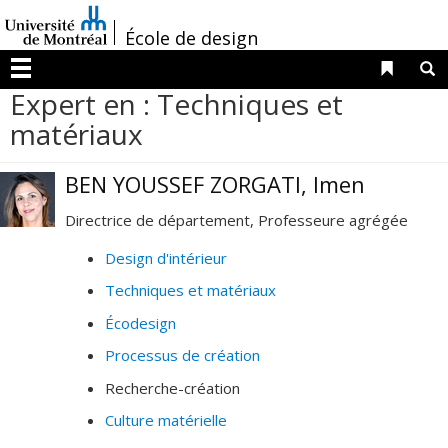
Passer
/
au
École de design
contenu
Liens 
R
Menu
Expert en : Techniques et
matériaux
BEN YOUSSEF ZORGATI, Imen
Directrice de département, Professeure agrégée
Design d'intérieur
Techniques et matériaux
Écodesign
Processus de création
Recherche-création
Culture matérielle