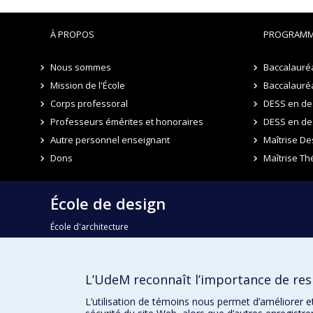
À PROPOS
PROGRAMM
Nous sommes
Baccalauréa
Mission de l'École
Baccalauréa
Corps professoral
DESS en des
Professeurs émérites et honoraires
DESS en de
Autre personnel enseignant
Maîtrise De
Dons
Maîtrise Th
École de design
École d'architecture
École d'urbanisme et d'architecture de paysage
L’UdeM reconnaît l’importance de resp
Faculté de l'aménagement
L’utilisation de témoins nous permet d’améliorer e