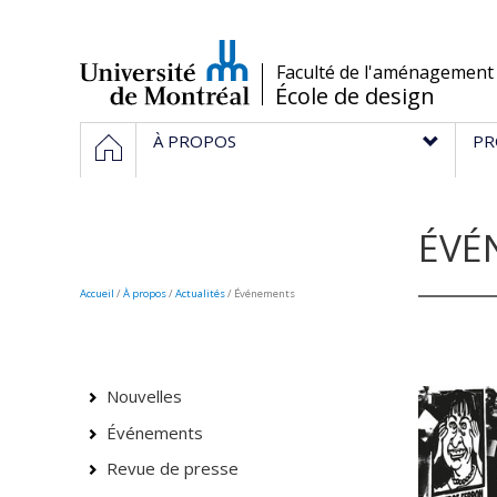
Passer
au
contenu
/
Faculté de l'aménagement
École de design
Navigation
ACCUEIL
À PROPOS
PR
principale
ÉVÉ
Accueil
/
À propos
/
Actualités
/ Événements
Nouvelles
Événements
Revue de presse