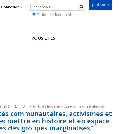
Je donne
Rechercher
Connexion
Rechercher
Ce site
Tout UdeM
VOUS ÊTES
 16h30
- MEM – Centre des mémoires montréalaises
tés communautaires, activismes et
e: mettre en histoire et en espace
ttes des groupes marginalisés"