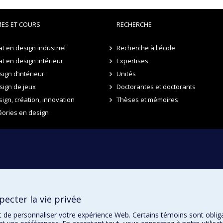
ES ET COURS
RECHERCHE
t en design industriel
Recherche à l'école
t en design intérieur
Expertises
ign d’intérieur
Unités
sign de jeux
Doctorantes et doctorants
sign, création, innovation
Thèses et mémoires
éories en design
ecter la vie privée
t de personnaliser votre expérience Web. Certains témoins sont oblig