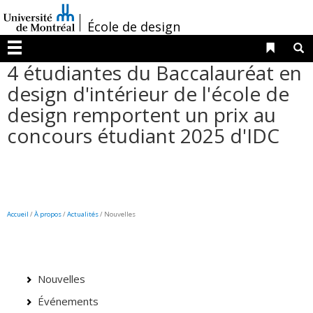
Passer
/
au
École de design
contenu
Liens 
R
Menu
4 étudiantes du Baccalauréat en
design d'intérieur de l'école de
design remportent un prix au
concours étudiant 2025 d'IDC
Accueil
/
À propos
/
Actualités
/ Nouvelles
Nouvelles
Événements