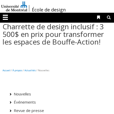
Passer
/
au
École de design
contenu
Liens 
R
Menu
Charrette de design inclusif : 3
500$ en prix pour transformer
les espaces de Bouffe-Action!
Accueil
/
À propos
/
Actualités
/ Nouvelles
Nouvelles
Événements
Revue de presse