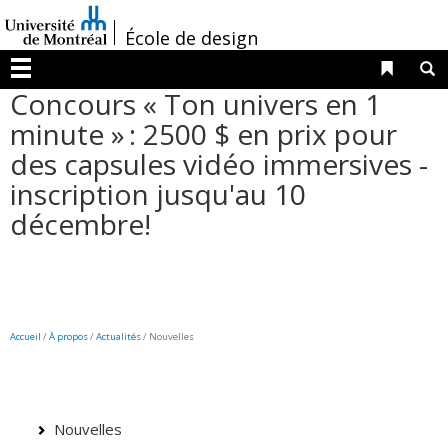
Passer
/
au
École de design
contenu
Liens 
R
Menu
Concours « Ton univers en 1
minute » : 2500 $ en prix pour
des capsules vidéo immersives -
inscription jusqu'au 10
décembre!
Accueil
/
À propos
/
Actualités
/ Nouvelles
Nouvelles