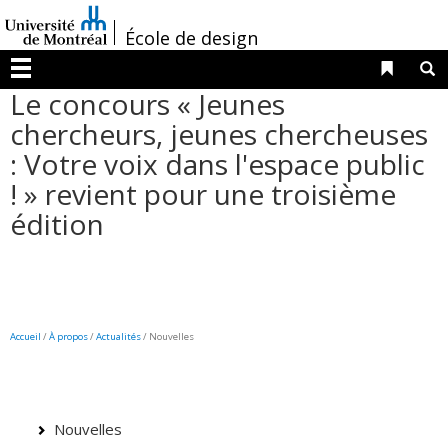
Passer
/
au
École de design
contenu
Liens 
R
Menu
Le concours « Jeunes
chercheurs, jeunes chercheuses
: Votre voix dans l'espace public
! » revient pour une troisième
édition
Accueil
/
À propos
/
Actualités
/ Nouvelles
Nouvelles