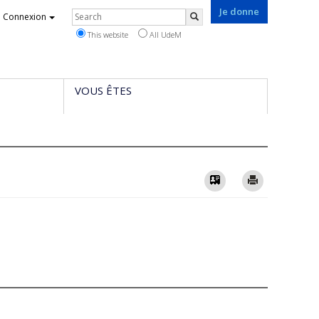
Je donne
Rechercher
Connexion
Search
This website
All UdeM
VOUS ÊTES
Vcard
Imprimer