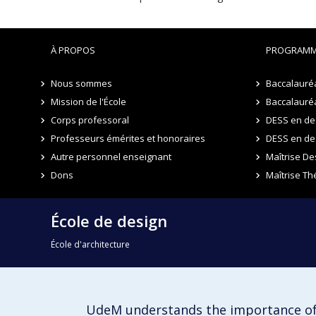
À PROPOS
PROGRAMM
Nous sommes
Baccalauréa
Mission de l'École
Baccalauréa
Corps professoral
DESS en des
Professeurs émérites et honoraires
DESS en de
Autre personnel enseignant
Maîtrise De
Dons
Maîtrise Th
École de design
École d'architecture
École d'urbanisme et d'architecture de paysage
UdeM understands the importance of