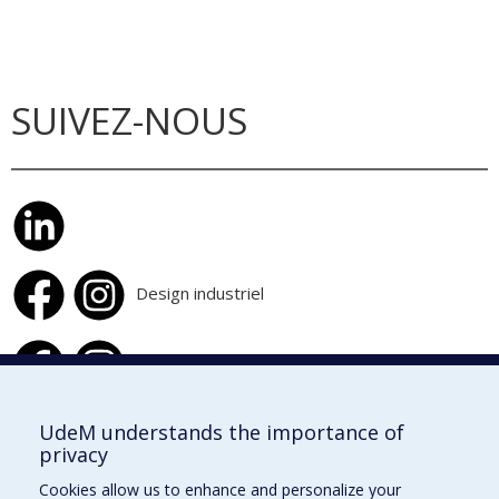
SUIVEZ-NOUS
Design industriel
Design d'intérieur
UdeM understands the importance of
privacy
École de design
Cookies allow us to enhance and personalize your