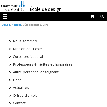
Passer
/
au
École de design
contenu
Liens 
R
Menu
Accueil
/
À propos
/ L'École de design / Dons
Nous sommes
Mission de l'École
Corps professoral
Professeurs émérites et honoraires
Autre personnel enseignant
Dons
Actualités
Offres d’emploi
Contact