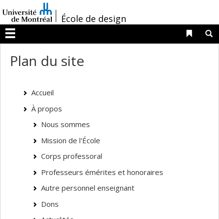
Passer
/
au
École de design
contenu
Liens 
R
Menu
Plan du site
Accueil
À propos
Nous sommes
Mission de l'École
Corps professoral
Professeurs émérites et honoraires
Autre personnel enseignant
Dons