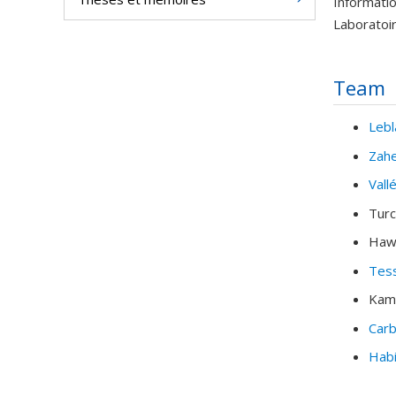
Informatio
Laboratoir
Team
Lebl
Zahe
Vall
Turc
Haw
Tess
Kam
Carb
Hab