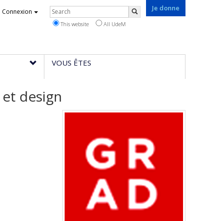
Je donne
Rechercher
Connexion
Search
This website
All UdeM
VOUS ÊTES
et design