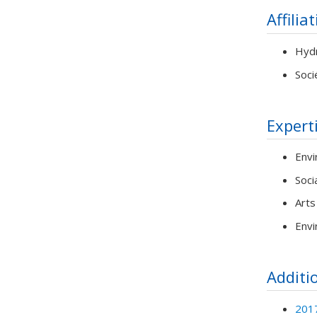
Affilia
Hyd
Soci
Expert
Envi
Soci
Arts
Envi
Additi
2017