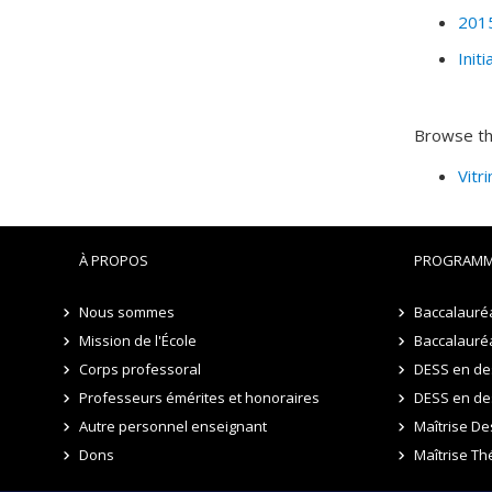
2015
Init
Browse thi
Vitr
À PROPOS
PROGRAMM
Nous sommes
Baccalauréa
Mission de l'École
Baccalauréa
Corps professoral
DESS en des
Professeurs émérites et honoraires
DESS en de
Autre personnel enseignant
Maîtrise De
Dons
Maîtrise Th