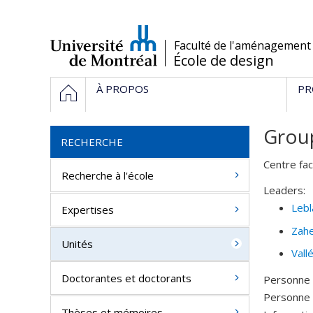
Passer
au
contenu
/
Faculté de l'aménagement
École de design
Navigation
HOME
À PROPOS
PR
principale
Grou
RECHERCHE
Centre fac
Recherche à l'école
Leaders:
Lebl
Expertises
Zahe
Unités
Vall
Doctorantes et doctorants
Personne 
Personne 
Thèses et mémoires