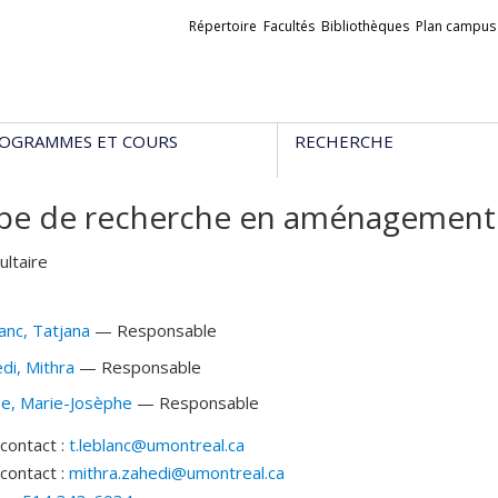
Liens
Répertoire
Facultés
Bibliothèques
Plan campus
externes
OGRAMMES ET COURS
RECHERCHE
pe de recherche en aménagement 
ultaire
anc
, Tatjana
— Responsable
di
, Mithra
— Responsable
ée
, Marie-Josèphe
— Responsable
contact :
t.leblanc@umontreal.ca
contact :
mithra.zahedi@umontreal.ca