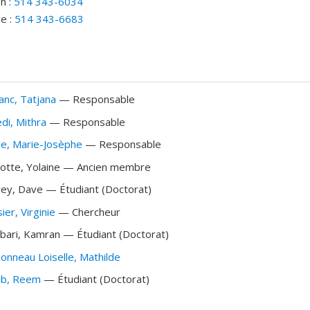
n :
514 343-6034
e :
514 343-6683
anc
, Tatjana
— Responsable
di
, Mithra
— Responsable
ée
, Marie-Josèphe
— Responsable
otte
, Yolaine
— Ancien membre
ey
, Dave
— Étudiant (Doctorat)
ier
, Virginie
— Chercheur
bari
, Kamran
— Étudiant (Doctorat)
onneau Loiselle
, Mathilde
ib
, Reem
— Étudiant (Doctorat)