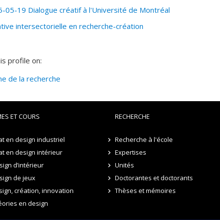
-05-19 Dialogue créatif à l'Université de Montréal
iative intersectorielle en recherche-création
s profile on:
ine de la recherche
ES ET COURS
RECHERCHE
t en design industriel
Recherche à l'école
t en design intérieur
Expertises
ign d’intérieur
Unités
sign de jeux
Doctorantes et doctorants
sign, création, innovation
Thèses et mémoires
éories en design