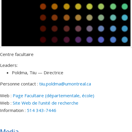
Centre facultaire
Leaders:
Poldma
, Tiiu
— Directrice
Personne contact :
tiiu.poldma@umontreal.ca
Web :
Page Facultaire (départementale, école)
Web :
Site Web de l’unité de recherche
Information :
514 343-7446
Media