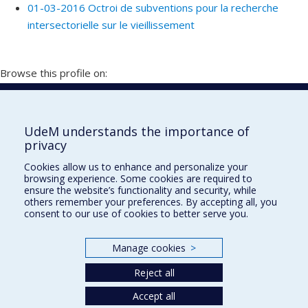
01-03-2016 Octroi de subventions pour la recherche
intersectorielle sur le vieillissement
Browse this profile on:
Vitrine de la recherche
UdeM understands the importance of
privacy
École de design
Cookies allow us to enhance and personalize your
École d'architecture
browsing experience. Some cookies are required to
ensure the website’s functionality and security, while
École d'urbanisme et d'architecture de paysage
others remember your preferences. By accepting all, you
consent to our use of cookies to better serve you.
Faculté de l'aménagement
Manage cookies
>
Plan du site
Reject all
Accessibilité
Accept all