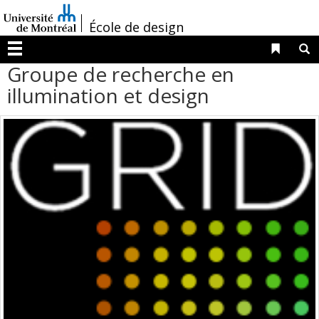
Passer
/
au
École de design
contenu
Liens 
R
Menu
Groupe de recherche en
illumination et design