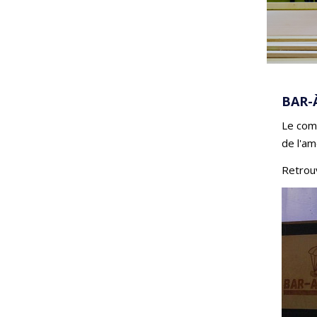
BAR
-
Le com
de l'a
Retrouv