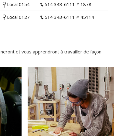
Local 0154
514 343-6111 # 1878
Local 0127
514 343-6111 # 45114
gneront et vous apprendront à travailler de façon