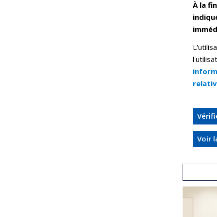
À la f
indiqu
immédi
L'utili
l'utili
inform
relativ
Vérif
Voir l