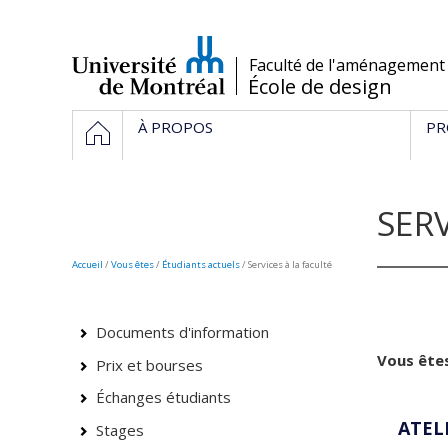
Passer
au
contenu
/
Faculté de l'aménagement
École de design
Navigation
HOME
À PROPOS
PR
principale
SERV
Accueil
/
Vous êtes
/
Étudiants actuels
/ Services à la faculté
Documents d'information
Vous êtes
Prix et bourses
Échanges étudiants
ATEL
Stages