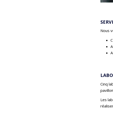
SERV
Nous vo
C
A
A
LABO
Cinq la
pavillo
Les la
réalise