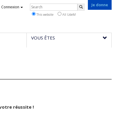
Je donne
Rechercher
Connexion
Search
This website
All UdeM
VOUS ÊTES
votre réussite !