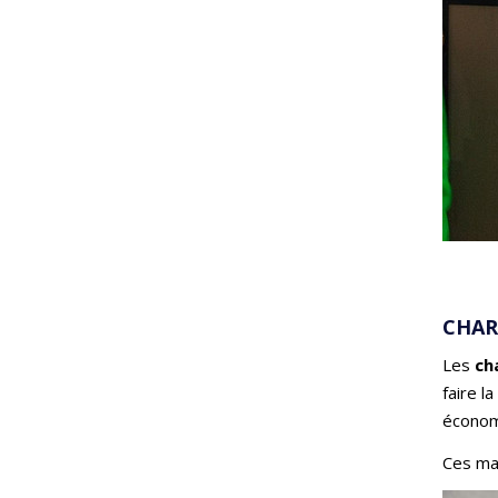
CHAR
Les
ch
faire l
économ
Ces mat