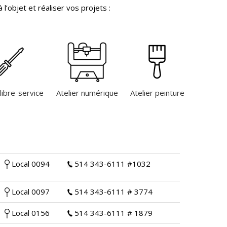
 l’objet et réaliser vos projets :
 libre-service
Atelier numérique
Atelier peinture
Local 0094
514 343-6111 #1032
Local 0097
514 343-6111 # 3774
Local 0156
514 343-6111 # 1879