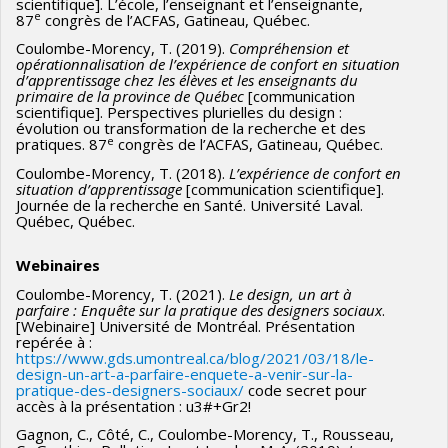
scientifique]. L’école, l’enseignant et l’enseignante,
e
87
congrès de l’ACFAS, Gatineau, Québec.
Coulombe-Morency, T. (2019).
Compréhension et
opérationnalisation de l’expérience de confort en situation
d’apprentissage chez les élèves et les enseignants du
primaire de la province de Québec
[communication
scientifique]. Perspectives plurielles du design :
évolution ou transformation de la recherche et des
e
pratiques. 87
congrès de l’ACFAS, Gatineau, Québec.
Coulombe-Morency, T. (2018).
L’expérience de confort en
situation d’apprentissage
[communication scientifique].
Journée de la recherche en Santé. Université Laval.
Québec, Québec.
Webinaires
Coulombe-Morency, T. (2021).
Le design, un art à
parfaire : Enquête sur la pratique des designers sociaux
.
[Webinaire] Université de Montréal. Présentation
repérée à :
https://www.gds.umontreal.ca/blog/2021/03/18/le-
design-un-art-a-parfaire-enquete-a-venir-sur-la-
pratique-des-designers-sociaux/
code secret pour
accès à la présentation : u3#+Gr2!
Gagnon, C., Côté, C., Coulombe-Morency, T., Rousseau,