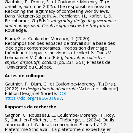
Gauthier, P., Proulx, S., et Coulombe-Morency, T. (À
paraître, automne 2025). The responsible innovator:
Reckoning the legitimacy of competing worldviews.
Dans Metzner-Szigeth, A., Pechlaner, H., Kofler, I., &
Erschbamer, G. (Eds.),
Integrating design in governance
and management: Creative approaches for the future
.
Routledge.
Blum, G. et Coulombe-Morency, T. (2020).
Recomposition des espaces de travail sur la base des
idéologies contemporaines. Proposition d’ancrage
théorique et impacts individuels et collectifs. Dans V.
Lehmann et V. Colomb (Eds),
Innovation collective :
enjeux, dispositifs, acteurs
(pp. 231-251) Presses de
l’Université du Québec.
Actes de colloque
Gauthier, P., Blum, G., et Coulombe-Morency, T. (Dirs.).
(2022)
. Le design dans la démocratie
[Actes de colloque].
Édition Design et Société.
DOI :
https://doi.org/1866/31897
.
Rapports de recherche
Gagnon, C., Rousseau, C., Coulombe-Morency, T., Roy,
S., Gauthier-Pelletier, L. et Théberge, L. (2024). Outils
informatifs et d’aide à la conception. Fiches 1 à 12.
Plateforme Schola.ca – La plateforme d’expertise en