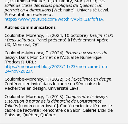
C., Gauthier-Pelletier, L., et Landry, M-A. (2019).
Les
salles de classe des écoles publiques du Québec : Un
portrait en 4 dimensions
[Webinaire]. Université Laval.
Présentation repérée à :
https://www.youtube.com/watch?v=5lbKZMfqfHA
.
Autres communications
Coulombe-Morency, T. (2024, 10 octobre).
Design et UX
: Deux solitudes.
Panel présenté à l’événement Apéro
UX, Montréal, QC
Coulombe-Morency, T. (2024).
Retour aux sources du
design
. Dans Mon Carnet de l’Actualité Numérique
[Podcast]. URL :
https://moncarnet.blog/2023/11/23/mon-carnet-du-
24-nov-2023/
.
Coulombe-Morency, T. (2022).
De l’excellence en design
.
Conférencier invité dans le cadre du Séminaire de
Recherche en design, Université Laval.
Coulombe-Morency, T. (2018).
Comprendre le design.
Discussion à partir de la démarche de Constantinos
Taliotis
[conférencier invité]. Conférencier invité dans le
cadre de l’activité : Rencontre de Salon. Galerie L’œil de
Poisson, Québec, Québec.