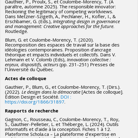
Gauthier, P., Proulx, S., et Coulombe-Morency, T. (À
paraître, automne 2025). The responsible innovator:
Reckoning the legitimacy of competing worldviews.
Dans Metzner-Szigeth, A., Pechlaner, H., Kofler, I., &
Erschbamer, G. (Eds.),
Integrating design in governance
and management: Creative approaches for the future
.
Routledge.
Blum, G. et Coulombe-Morency, T. (2020).
Recomposition des espaces de travail sur la base des
idéologies contemporaines. Proposition d’ancrage
théorique et impacts individuels et collectifs. Dans V.
Lehmann et V. Colomb (Eds),
Innovation collective :
enjeux, dispositifs, acteurs
(pp. 231-251) Presses de
l’Université du Québec.
Actes de colloque
Gauthier, P., Blum, G., et Coulombe-Morency, T. (Dirs.).
(2022)
. Le design dans la démocratie
[Actes de colloque].
Édition Design et Société.
DOI :
https://doi.org/1866/31897
.
Rapports de recherche
Gagnon, C., Rousseau, C., Coulombe-Morency, T., Roy,
S., Gauthier-Pelletier, L. et Théberge, L. (2024). Outils
informatifs et d’aide à la conception. Fiches 1 à 12.
Plateforme Schola.ca – La plateforme d’expertise en