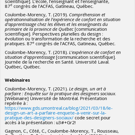
scientifique]. L’école, l’enseignant et l’enseignante,
e
87
congrès de l’ACFAS, Gatineau, Québec.
Coulombe-Morency, T. (2019).
Compréhension et
opérationnalisation de l’expérience de confort en situation
d’apprentissage chez les élèves et les enseignants du
primaire de la province de Québec
[communication
scientifique]. Perspectives plurielles du design :
évolution ou transformation de la recherche et des
e
pratiques. 87
congrès de l’ACFAS, Gatineau, Québec.
Coulombe-Morency, T. (2018).
L’expérience de confort en
situation d’apprentissage
[communication scientifique].
Journée de la recherche en Santé. Université Laval.
Québec, Québec.
Webinaires
Coulombe-Morency, T. (2021).
Le design, un art à
parfaire : Enquête sur la pratique des designers sociaux
.
[Webinaire] Université de Montréal. Présentation
repérée à :
https://www.gds.umontreal.ca/blog/2021/03/18/le-
design-un-art-a-parfaire-enquete-a-venir-sur-la-
pratique-des-designers-sociaux/
code secret pour
accès à la présentation : u3#+Gr2!
Gagnon, C., Côté, C., Coulombe-Morency, T., Rousseau,