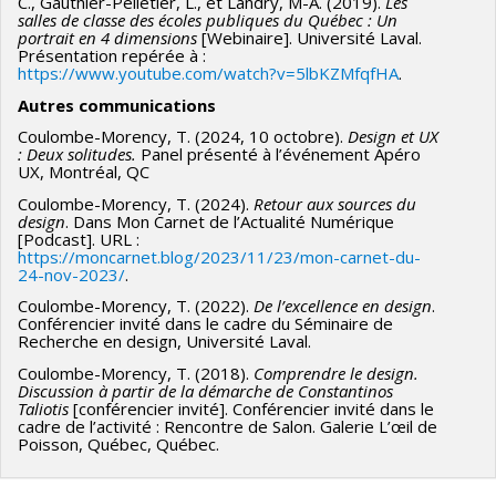
C., Gauthier-Pelletier, L., et Landry, M-A. (2019).
Les
salles de classe des écoles publiques du Québec : Un
portrait en 4 dimensions
[Webinaire]. Université Laval.
Présentation repérée à :
https://www.youtube.com/watch?v=5lbKZMfqfHA
.
Autres communications
Coulombe-Morency, T. (2024, 10 octobre).
Design et UX
: Deux solitudes.
Panel présenté à l’événement Apéro
UX, Montréal, QC
Coulombe-Morency, T. (2024).
Retour aux sources du
design
. Dans Mon Carnet de l’Actualité Numérique
[Podcast]. URL :
https://moncarnet.blog/2023/11/23/mon-carnet-du-
24-nov-2023/
.
Coulombe-Morency, T. (2022).
De l’excellence en design
.
Conférencier invité dans le cadre du Séminaire de
Recherche en design, Université Laval.
Coulombe-Morency, T. (2018).
Comprendre le design.
Discussion à partir de la démarche de Constantinos
Taliotis
[conférencier invité]. Conférencier invité dans le
cadre de l’activité : Rencontre de Salon. Galerie L’œil de
Poisson, Québec, Québec.