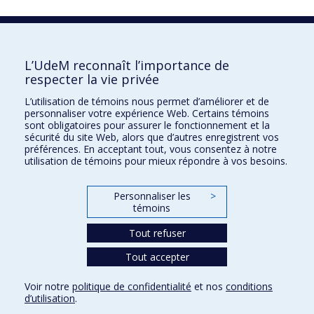
Profil complet
L’UdeM reconnaît l’importance de
respecter la vie privée
École de design
L’utilisation de témoins nous permet d’améliorer et de
École d'architecture
personnaliser votre expérience Web. Certains témoins
sont obligatoires pour assurer le fonctionnement et la
École d'urbanisme et d'architecture de paysage
sécurité du site Web, alors que d’autres enregistrent vos
préférences. En acceptant tout, vous consentez à notre
utilisation de témoins pour mieux répondre à vos besoins.
Faculté de l'aménagement
Personnaliser les
>
Plan du site
témoins
Accessibilité
Tout refuser
Tout accepter
Confidentialité
Voir notre
politique de confidentialité
et nos
conditions
Conditions d’utilisation
d’utilisation
.
Paramètres des témoins