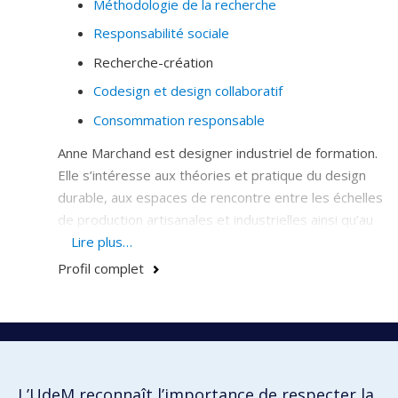
Méthodologie de la recherche
Responsabilité sociale
Recherche-création
Codesign et design collaboratif
Consommation responsable
Anne Marchand est designer industriel de formation.
Elle s’intéresse aux théories et pratique du design
durable, aux espaces de rencontre entre les échelles
de production artisanales et industrielles ainsi qu’au
design et à l’innovation comme moyen de
Lire plus…
réinterprétation de la culture.
Profil complet
Elle a notamment travaillé en partenariat avec des
membres et organisations de la Nation Atikamekw, à
travers le projet de recherche-action et de recherche-
École de design
création collaboratif Tapiskwan, à l'élaboration de
École d'architecture
stratégies de design visant à soutenir le
L’UdeM reconnaît l’importance de respecter la