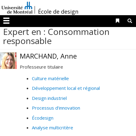
Passer
/
au
École de design
contenu
Liens 
R
Menu
Expert en : Consommation
responsable
MARCHAND, Anne
Professeure titulaire
Culture matérielle
Développement local et régional
Design industriel
Processus d'innovation
Écodesign
Analyse multicritère