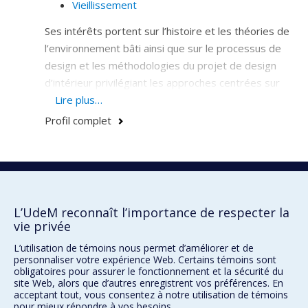
Vieillissement
Ses intérêts portent sur l’histoire et les théories de
l’environnement bâti ainsi que sur le processus de
design et les méthodologies du projet de design
d’intérieur privilégiant les approches centrées sur
l’occupant. Ses recherches abordent la question du
Lire plus…
sens de l’environnement bâti dans une perspective
Profil complet
sociale et culturelle. Elle travaille sur les
environnements architecturés destinés à des
occupants vulnérables tels que les personnes âgées.
École de design
École d'architecture
L’UdeM reconnaît l’importance de respecter la
vie privée
École d'urbanisme et d'architecture de paysage
L’utilisation de témoins nous permet d’améliorer et de
personnaliser votre expérience Web. Certains témoins sont
obligatoires pour assurer le fonctionnement et la sécurité du
Faculté de l'aménagement
site Web, alors que d’autres enregistrent vos préférences. En
acceptant tout, vous consentez à notre utilisation de témoins
Plan du site
pour mieux répondre à vos besoins.