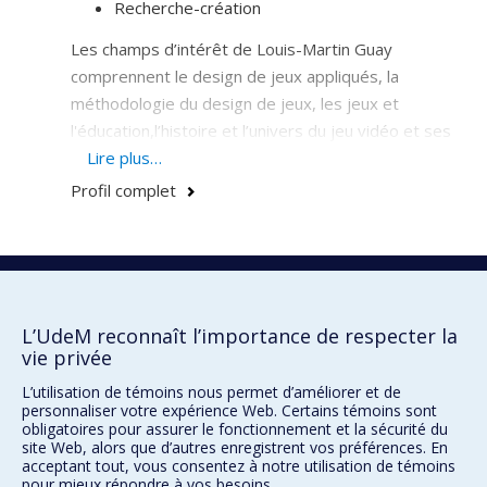
Recherche-création
Les champs d’intérêt de Louis-Martin Guay
comprennent le design de jeux appliqués, la
méthodologie du design de jeux, les jeux et
l'éducation,l’histoire et l’univers du jeu vidéo et ses
liens avec la culture. Il s’intéresse en particulier aux
Lire plus…
interactions et aux jeux scéniques, au design de jeux à
Profil complet
la 2e personne, au théâtre spontané et à
l’improvisation, et plus largement aux disciplines
vidéoludiques.
École de design
École d'architecture
L’UdeM reconnaît l’importance de respecter la
vie privée
École d'urbanisme et d'architecture de paysage
L’utilisation de témoins nous permet d’améliorer et de
personnaliser votre expérience Web. Certains témoins sont
obligatoires pour assurer le fonctionnement et la sécurité du
Faculté de l'aménagement
site Web, alors que d’autres enregistrent vos préférences. En
acceptant tout, vous consentez à notre utilisation de témoins
Plan du site
pour mieux répondre à vos besoins.