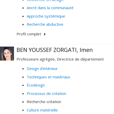
Polytechnique de Montréal).
Ancré dans la communauté
Théories du design
:
théorie du codesign ;
Approche systémique
design et politiques publiques; design et
Recherche abductive
réception ; design et littérature ; critical design ;
design social ; design de services innovants ;
Profil complet
design et subjectivation (Foucault) ; design et
identité narrative (Ricœur) ; design et éthique ;
BEN YOUSSEF ZORGATI, Imen
éthique de l'Intelligence artificielle et de l'Internet
des Objets. Activité développée avec le Lab Ville
Professeure agrégée, Directrice de département
Prospective, le Groupe design ∩ société (GDS) et
Design d'intérieur
le Centre de Recherche en Éthique (CRÉ).
Techniques et matériaux
Écodesign
Processus de création
Recherche-création
Culture matérielle