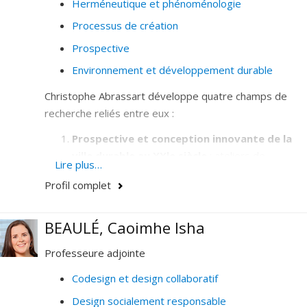
Herméneutique et phénoménologie
Processus de création
Prospective
Environnement et développement durable
Christophe Abrassart développe quatre champs de
recherche reliés entre eux :
Prospective et conception innovante de la
ville durable au XXle siècle
: ateliers de
Lire plus…
prospective stratégique et de codesign
Profil complet
prospectifs appliqués à la ville ; théorie C-K en
design urbain ; Smart-City et City Remix ; éthique
BEAULÉ, Caoimhe Isha
de l'intelligence artificielle dans la ville du futur
; co-design de nouveaux lieux urbains (campus
Professeure adjointe
universitaires, bibliothèques, gares, places et
parcours actifs) ; écosystèmes d’acteurs
Codesign et design collaboratif
innovants (projet Je Fais Mtl); synergies entre
Design socialement responsable