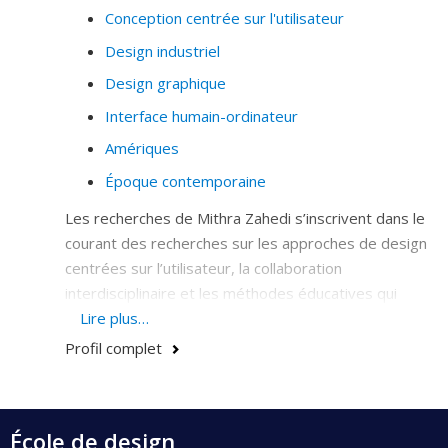
Conception centrée sur l'utilisateur
Design industriel
Design graphique
Interface humain-ordinateur
Amériques
Époque contemporaine
Les recherches de Mithra Zahedi s’inscrivent dans le
courant des recherches sur les approches de design
centrées sur l’utilisateur, la collaboration
interdisciplinaire et les méthodes éducatives qui
mènent à une collaboration soutenue et performante.
Lire plus…
Elle s’intéresse particulièrement à la collaboration dans
Profil complet
la phase d’exploration en amont du projet et dans le
processus de conception. La collaboration est étudiée
tant dans les contextes de travail en face à face que
École de design
dans des situations de travail à distance à l’aide des