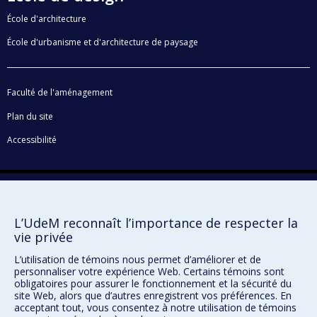
technologies de l’information et de la communication.
École d'architecture
Ses travaux de recherche portent plus précisément sur
École d'urbanisme et d'architecture de paysage
la conception des interfaces humain-ordinateur (HCI) et
elle privilégie une approche de recherche par projet où
le chercheur a un rôle de designer/chercheur.
Faculté de l'aménagement
Plan du site
Accessibilité
Confidentialité
Conditions d’utilisation
L’UdeM reconnaît l’importance de respecter la
Paramètres des témoins
Université de
vie privée
Montréal
L’utilisation de témoins nous permet d’améliorer et de
personnaliser votre expérience Web. Certains témoins sont
obligatoires pour assurer le fonctionnement et la sécurité du
site Web, alors que d’autres enregistrent vos préférences. En
acceptant tout, vous consentez à notre utilisation de témoins