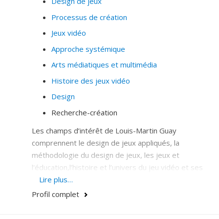
Design de jeux
qualités sensorielles, culturelles et écologiques des
Processus de création
matériaux utilisés. Par une vision interdisciplinaire, elle
s'engage dans la promotion de la recherche en design
Jeux vidéo
mettant en lumière l'évolution de la conception des
Approche systémique
environnements bâtis par une approche écosociale.
Arts médiatiques et multimédia
Histoire des jeux vidéo
Design
Recherche-création
Les champs d’intérêt de Louis-Martin Guay
comprennent le design de jeux appliqués, la
méthodologie du design de jeux, les jeux et
l'éducation,l’histoire et l’univers du jeu vidéo et ses
liens avec la culture. Il s’intéresse en particulier aux
Lire plus…
interactions et aux jeux scéniques, au design de jeux à
Profil complet
la 2e personne, au théâtre spontané et à
l’improvisation, et plus largement aux disciplines