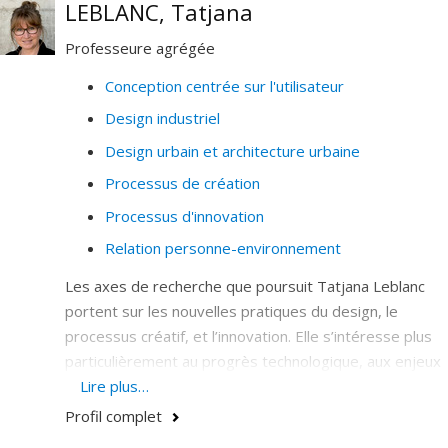
LEBLANC, Tatjana
vidéoludiques.
Professeure agrégée
Conception centrée sur l'utilisateur
Design industriel
Design urbain et architecture urbaine
Processus de création
Processus d'innovation
Relation personne-environnement
Les axes de recherche que poursuit Tatjana Leblanc
portent sur les nouvelles pratiques du design, le
processus créatif, et l’innovation. Elle s’intéresse plus
particulièrement au progrès technologique, aux enjeux
émergents et à leur impact sur le design de produits et
Lire plus…
l’espace de vie. Ses projets de recherche et création
Profil complet
visent à identifier des solutions innovantes pour mieux