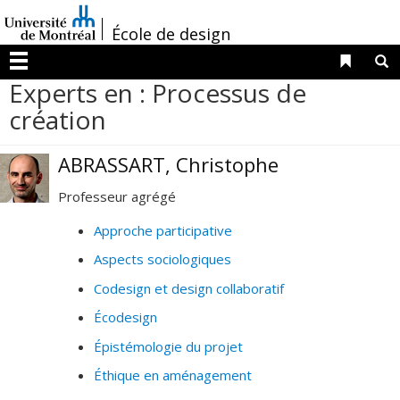
Passer
/
au
École de design
contenu
Liens 
R
Menu
Experts en : Processus de
création
ABRASSART, Christophe
Professeur agrégé
Approche participative
Aspects sociologiques
Codesign et design collaboratif
Écodesign
Épistémologie du projet
Éthique en aménagement