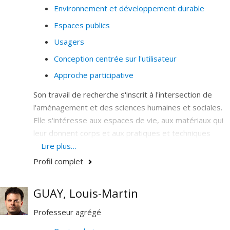
Environnement et développement durable
Espaces publics
Usagers
Conception centrée sur l'utilisateur
Approche participative
Son travail de recherche s'inscrit à l'intersection de
l'aménagement et des sciences humaines et sociales.
Elle s'intéresse aux espaces de vie, aux matériaux qui
leur donnent corps et aux pratiques et techniques
constructives dans une perspective sémiotique,
Lire plus…
écologique et anthropologique. Elle s'intéresse
Profil complet
également aux pratiques et au processus de design en
tant que processus intellectuels, artistiques, sociaux et
GUAY, Louis-Martin
politiques et vise à les améliorer dans la recherche
fondamentale et la recherche création. Ses objectifs de
Professeur agrégé
recherche portent sur : la matérialité du design, sur les